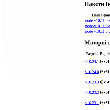
Пакети і
Назва фа
node-v10.11.0-
node-v10.11.0-
node-v10.11.0.
Мінорні в
Версія
Версі
v
10.24.1
v64
v
10.24.0
v64
v
10.23.3
v64
v
10.23.2
v64
v
10.23.1
v64