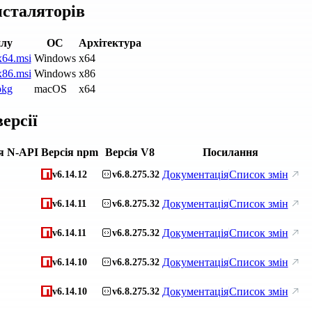
нсталяторів
йлу
ОС
Архітектура
x64.msi
Windows
x64
x86.msi
Windows
x86
pkg
macOS
x64
ерсії
я N-API
Версія npm
Версія V8
Посилання
Документація
Список змін
v6.14.12
v6.8.275.32
Документація
Список змін
v6.14.11
v6.8.275.32
Документація
Список змін
v6.14.11
v6.8.275.32
Документація
Список змін
v6.14.10
v6.8.275.32
Документація
Список змін
v6.14.10
v6.8.275.32