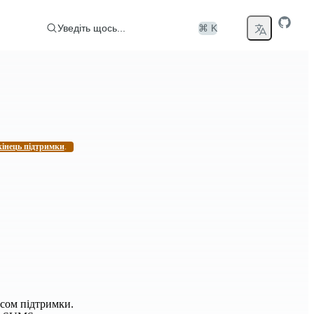
Уведіть щось...
⌘ K
кінець підтримки
.
усом підтримки.