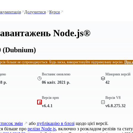
окументація
Долучитися
Курси
завантажень Node.js®
0
(Dubnium)
рсія більше не супроводжується. Будь ласка, використовуйте підтримувану версію.
Про 
щено
Востаннє оновлено
Мінорних версій
8 р.
06 квіт. 2021 р.
42
Версія npm
Версія V8
v6.4.1
v6.8.275.32
список змін
або
публікацію в блозі
щодо цієї версії.
ся більше про
релізи Node.js
, включно з розкладом релізів та стат