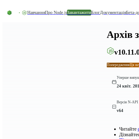
Перейти до вмісту
Навчання
Про Node.js
Завантажити
Блог
Документація
Бета-д
Архів 
v10.11.
Попередження
Ця ве
Уперше випу
24 квіт. 201
Версія N-API
v64
Читайте
Дізнайте