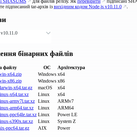
ні SHASUMS
для файлів релізу. Як
перевірити
підписані SH
е підписаний tar-архів із
вихідним кодом Node.js
v10.11.0
.
зи
v10.11.0
ення бінарних файлів
а файлу
ОС
Архітектура
win-x64.zip
Windows
x64
win-x86.zip
Windows
x86
arwin-x64.tar.gz
macOS
x64
inux-x64.tar.xz
Linux
x64
inux-armv7l.tar.xz
Linux
ARMv7
inux-arm64.tar.xz
Linux
ARM64
inux-ppc64le.tar.xz
Linux
Power LE
inux-s390x.tar.xz
Linux
System Z
ix-ppc64.tar.gz
AIX
Power