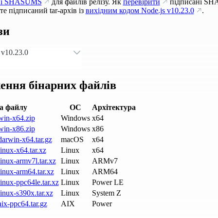
ні SHASUMS
для файлів релізу. Як
перевірити
підписані SH
е підписаний tar-архів із
вихідним кодом Node.js
v10.23.0
.
зи
v10.23.0
ення бінарних файлів
а файлу
ОС
Архітектура
win-x64.zip
Windows
x64
win-x86.zip
Windows
x86
arwin-x64.tar.gz
macOS
x64
inux-x64.tar.xz
Linux
x64
inux-armv7l.tar.xz
Linux
ARMv7
inux-arm64.tar.xz
Linux
ARM64
inux-ppc64le.tar.xz
Linux
Power LE
inux-s390x.tar.xz
Linux
System Z
ix-ppc64.tar.gz
AIX
Power