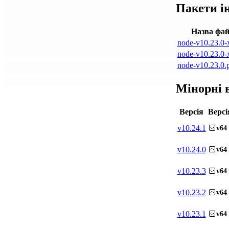
Пакети і
Назва фа
node-v10.23.0-
node-v10.23.0-
node-v10.23.0.
Мінорні в
Версія
Версі
v
10.24.1
v64
v
10.24.0
v64
v
10.23.3
v64
v
10.23.2
v64
v
10.23.1
v64