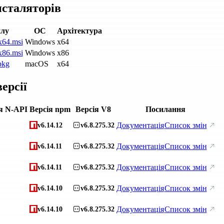
нсталяторів
йлу
ОС
Архітектура
x64.msi
Windows
x64
x86.msi
Windows
x86
pkg
macOS
x64
ерсії
я N-API
Версія npm
Версія V8
Посилання
Документація
Список змін
v6.14.12
v6.8.275.32
Документація
Список змін
v6.14.11
v6.8.275.32
Документація
Список змін
v6.14.11
v6.8.275.32
Документація
Список змін
v6.14.10
v6.8.275.32
Документація
Список змін
v6.14.10
v6.8.275.32