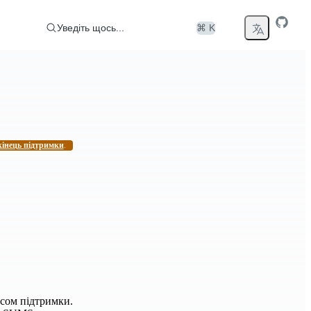
Уведіть щось...
⌘ K
кінець підтримки
.
усом підтримки.