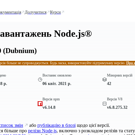
окументація
Долучитися
Курси
завантажень Node.js®
0
(Dubnium)
рсія більше не супроводжується. Будь ласка, використовуйте підтримувану версію.
Про 
щено
Востаннє оновлено
Мінорних версій
8 р.
06 квіт. 2021 р.
42
Версія npm
Версія V8
v6.14.8
v6.8.275.32
список змін
або
публікацію в блозі
щодо цієї версії.
ся більше про
релізи Node.js
, включно з розкладом релізів та стат