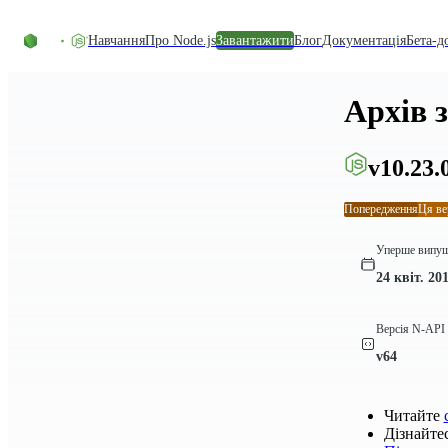
Перейти до вмісту
Навчання
Про Node.js
Завантажити
Блог
Документація
Бета-д
Архів 
v10.23.
Попередження
Ця ве
Уперше випу
24 квіт. 201
Версія N-API
v64
Читайте
Дізнайте