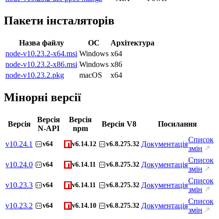
Пакети інсталяторів
Назва файлу
ОС
Архітектура
node-v10.23.2-x64.msi
Windows
x64
node-v10.23.2-x86.msi
Windows
x86
node-v10.23.2.pkg
macOS
x64
Мінорні версії
Версія
Версія
Версія
Версія V8
Посилання
N-API
npm
Список
v
10.24.1
Документація
v64
v6.14.12
v6.8.275.32
змін
Список
v
10.24.0
Документація
v64
v6.14.11
v6.8.275.32
змін
Список
v
10.23.3
Документація
v64
v6.14.11
v6.8.275.32
змін
Список
v
10.23.2
Документація
v64
v6.14.10
v6.8.275.32
змін