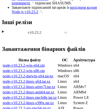
перевірити
підписані SHASUMS.
Завантажте підписаний tar-архів із
вихідним кодом
Node.js
v10.23.2
.
Інші релізи
v10.23.2
Завантаження бінарних файлів
Назва файлу
ОС
Архітектура
node-v10.23.2-win-x64.zip
Windows
x64
node-v10.23.2-win-x86.zip
Windows
x86
node-v10.23.2-darwin-x64.tar.gz
macOS
x64
node-v10.23.2-linux-x64.tar.xz
Linux
x64
node-v10.23.2-linux-armv7l.tar.xz
Linux
ARMv7
node-v10.23.2-linux-arm64.tar.xz
Linux
ARM64
node-v10.23.2-linux-ppc64le.tar.xz
Linux
Power LE
node-v10.23.2-linux-s390x.tar.xz
Linux
System Z
node-v10.23.2-aix-ppc64.tar.gz
AIX
Power