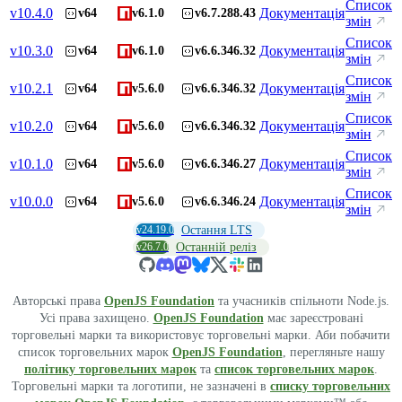
Список
v
10.4.0
Документація
v64
v6.1.0
v6.7.288.43
змін
Список
v
10.3.0
Документація
v64
v6.1.0
v6.6.346.32
змін
Список
v
10.2.1
Документація
v64
v5.6.0
v6.6.346.32
змін
Список
v
10.2.0
Документація
v64
v5.6.0
v6.6.346.32
змін
Список
v
10.1.0
Документація
v64
v5.6.0
v6.6.346.27
змін
Список
v
10.0.0
Документація
v64
v5.6.0
v6.6.346.24
змін
v24.19.0
Остання LTS
v26.7.0
Останній реліз
Авторські права
OpenJS Foundation
та учасників спільноти Node.js.
Усі права захищено.
OpenJS Foundation
має зареєстровані
торговельні марки та використовує торговельні марки. Аби побачити
список торговельних марок
OpenJS Foundation
, перегляньте нашу
політику торговельних марок
та
список торговельних марок
.
Торговельні марки та логотипи, не зазначені в
списку торговельних