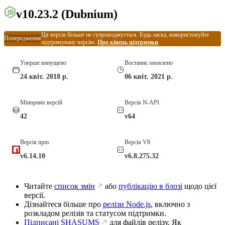
v10.23.2
(Dubnium)
Ця версія більше не супроводжується. Будь ласка, використовуйте
Попередження
підтримувану версію.
Про кінець підтримки
.
Уперше випущено
Востаннє оновлено
24 квіт. 2018 р.
06 квіт. 2021 р.
Мінорних версій
Версія N-API
42
v64
Версія npm
Версія V8
v6.14.10
v6.8.275.32
Читайте
список змін
або
публікацію в блозі
щодо цієї
версії.
Дізнайтеся більше про
релізи Node.js
, включно з
розкладом релізів та статусом підтримки.
Підписані SHASUMS
для файлів релізу. Як