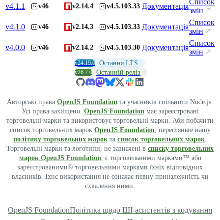
Список
v
4.1.1
Документація
v46
v2.14.4
v4.5.103.33
змін
Список
v
4.1.0
Документація
v46
v2.14.3
v4.5.103.33
змін
Список
v
4.0.0
Документація
v46
v2.14.2
v4.5.103.30
змін
v24.19.0
Остання LTS
v26.7.0
Останній реліз
Авторські права
OpenJS Foundation
та учасників спільноти Node.js.
Усі права захищено.
OpenJS Foundation
має зареєстровані
торговельні марки та використовує торговельні марки. Аби побачити
список торговельних марок
OpenJS Foundation
, перегляньте нашу
політику торговельних марок
та
список торговельних марок
.
Торговельні марки та логотипи, не зазначені в
списку торговельних
марок OpenJS Foundation
, є торговельними марками™ або
зареєстрованими® торговельними марками їхніх відповідних
власників. Їхнє використання не означає певну приналежність чи
схвалення ними.
OpenJS Foundation
Політика щодо ШІ-асистентів з кодування