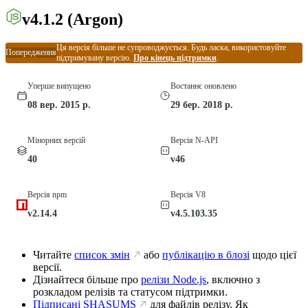
v4.1.2
(Argon)
Ця версія більше не супроводжується. Будь ласка, використовуйте
Попередження
підтримувану версію.
Про кінець підтримки
.
Уперше випущено
Востаннє оновлено
08 вер. 2015 р.
29 бер. 2018 р.
Мінорних версій
Версія N-API
40
v46
Версія npm
Версія V8
v2.14.4
v4.5.103.35
Читайте
список змін
або
публікацію в блозі
щодо цієї
версії.
Дізнайтеся більше про
релізи Node.js
, включно з
розкладом релізів та статусом підтримки.
Підписані SHASUMS
для файлів релізу. Як