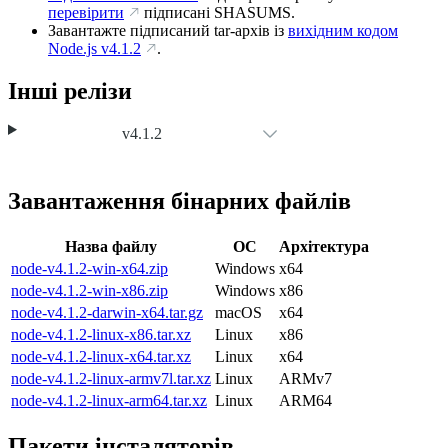
перевірити
підписані SHASUMS.
Завантажте підписаний tar-архів із
вихідним кодом
Node.js
v4.1.2
.
Інші релізи
v4.1.2
Завантаження бінарних файлів
Назва файлу
ОС
Архітектура
node-v4.1.2-win-x64.zip
Windows
x64
node-v4.1.2-win-x86.zip
Windows
x86
node-v4.1.2-darwin-x64.tar.gz
macOS
x64
node-v4.1.2-linux-x86.tar.xz
Linux
x86
node-v4.1.2-linux-x64.tar.xz
Linux
x64
node-v4.1.2-linux-armv7l.tar.xz
Linux
ARMv7
node-v4.1.2-linux-arm64.tar.xz
Linux
ARM64
Пакети інсталяторів