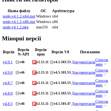
Назва файлу
ОС
Архітектура
node-v4.1.2-x64.msi
Windows
x64
node-v4.1.2-x86.msi
Windows
x86
node-v4.1.2.pkg
macOS
x64
Мінорні версії
Версія
Версія
Версія
Версія V8
Посилання
N-API
npm
Список
v
4.9.1
Документація
v46
v2.15.11
v4.5.103.53
змін
Список
v
4.9.0
Документація
v46
v2.15.11
v4.5.103.53
змін
Список
v
4.8.7
Документація
v46
v2.15.11
v4.5.103.53
змін
Список
v
4.8.6
Документація
v46
v2.15.11
v4.5.103.53
змін
Список
v
4.8.5
Документація
v46
v2.15.11
v4.5.103.47
змін