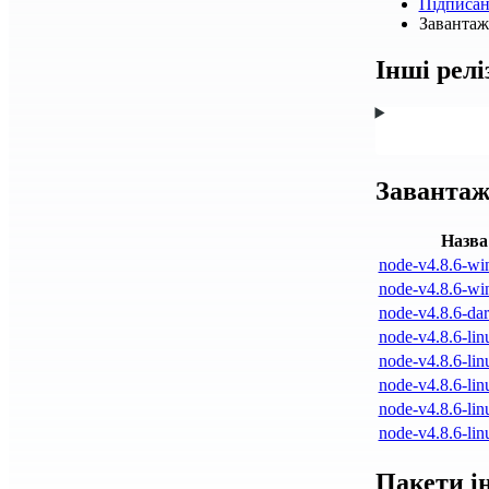
Підписа
Завантажт
Інші релі
Завантаж
Назва
node-v4.8.6-wi
node-v4.8.6-wi
node-v4.8.6-dar
node-v4.8.6-lin
node-v4.8.6-lin
node-v4.8.6-lin
node-v4.8.6-lin
node-v4.8.6-lin
Пакети і