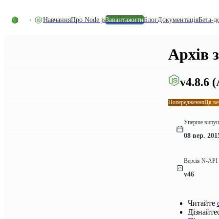
Перейти до вмісту
Навчання
Про Node.js
Завантажити
Блог
Документація
Бета-д
Архів 
v4.8.6
(
Попередження
Ця ве
Уперше випу
08 вер. 201
Версія N-API
v46
Читайте
Дізнайте