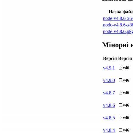
Назва фай
node-v4.8.6-x6
node-v4.8.6-x8
node-v4.8.6.pk
Мінорні в
Версія
Версія
v
4.9.1
v46
v
4.9.0
v46
v
4.8.7
v46
v
4.8.6
v46
v
4.8.5
v46
v
4.8.4
v46