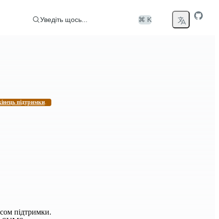
Уведіть щось...
⌘ K
кінець підтримки
.
усом підтримки.