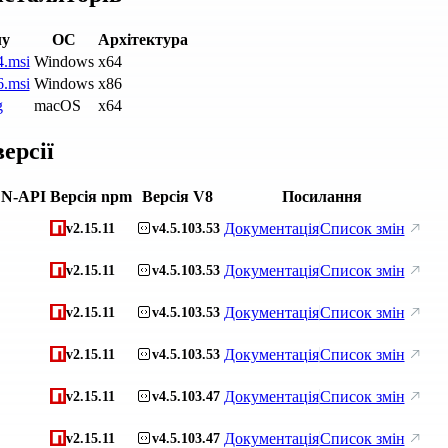
лу
ОС
Архітектура
4.msi
Windows
x64
6.msi
Windows
x86
g
macOS
x64
ерсії
 N-API
Версія npm
Версія V8
Посилання
Документація
Список змін
v2.15.11
v4.5.103.53
Документація
Список змін
v2.15.11
v4.5.103.53
Документація
Список змін
v2.15.11
v4.5.103.53
Документація
Список змін
v2.15.11
v4.5.103.53
Документація
Список змін
v2.15.11
v4.5.103.47
Документація
Список змін
v2.15.11
v4.5.103.47