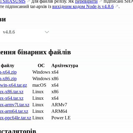
ні SHASUMS
для файлів релізу. Як
перевірити
підписані SH
е підписаний tar-архів із
вихідним кодом Node.js
v4.8.6
.
зи
v4.8.6
ення бінарних файлів
 файлу
ОС
Архітектура
n-x64.zip
Windows
x64
n-x86.zip
Windows
x86
win-x64.tar.gz
macOS
x64
ux-x86.tar.xz
Linux
x86
ux-x64.tar.xz
Linux
x64
ux-armv7l.tar.xz
Linux
ARMv7
ux-arm64.tar.xz
Linux
ARM64
ux-ppc64le.tar.xz
Linux
Power LE
нсталяторів