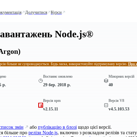
окументація
Долучитися
Курси
завантажень Node.js®
Argon)
рсія більше не супроводжується. Будь ласка, використовуйте підтримувану версію.
Про 
щено
Востаннє оновлено
Мінорних версій
5 р.
29 бер. 2018 р.
40
Версія npm
Версія V8
v2.15.11
v4.5.103.53
список змін
або
публікацію в блозі
щодо цієї версії.
ся більше про
релізи Node.js
, включно з розкладом релізів та стат