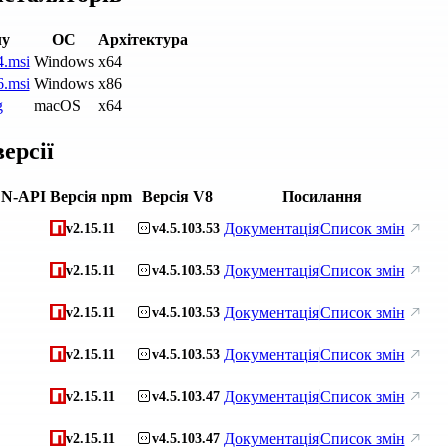
лу
ОС
Архітектура
4.msi
Windows
x64
6.msi
Windows
x86
g
macOS
x64
ерсії
 N-API
Версія npm
Версія V8
Посилання
Документація
Список змін
v2.15.11
v4.5.103.53
Документація
Список змін
v2.15.11
v4.5.103.53
Документація
Список змін
v2.15.11
v4.5.103.53
Документація
Список змін
v2.15.11
v4.5.103.53
Документація
Список змін
v2.15.11
v4.5.103.47
Документація
Список змін
v2.15.11
v4.5.103.47