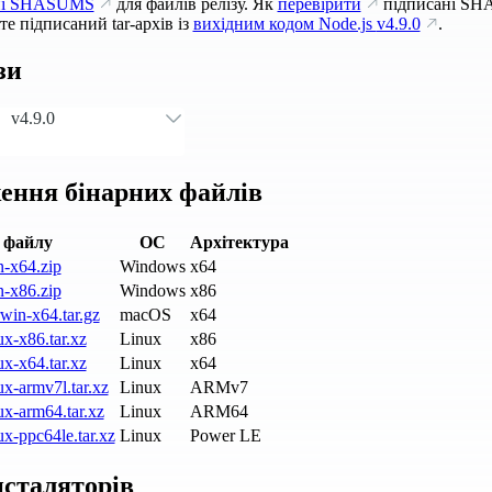
ні SHASUMS
для файлів релізу. Як
перевірити
підписані SH
е підписаний tar-архів із
вихідним кодом Node.js
v4.9.0
.
зи
v4.9.0
ення бінарних файлів
 файлу
ОС
Архітектура
n-x64.zip
Windows
x64
n-x86.zip
Windows
x86
win-x64.tar.gz
macOS
x64
ux-x86.tar.xz
Linux
x86
ux-x64.tar.xz
Linux
x64
ux-armv7l.tar.xz
Linux
ARMv7
ux-arm64.tar.xz
Linux
ARM64
ux-ppc64le.tar.xz
Linux
Power LE
нсталяторів