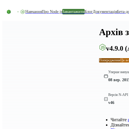
Перейти до вмісту
Навчання
Про Node.js
Завантажити
Блог
Документація
Бета-д
Архів 
v4.9.0
(
Попередження
Ця ве
Уперше випу
08 вер. 201
Версія N-API
v46
Читайте
Дізнайте