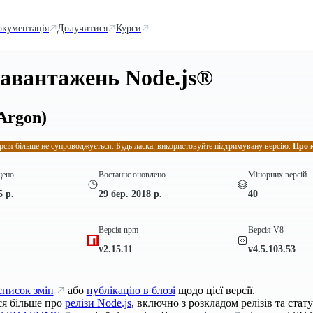
окументація
Долучитися
Курси
завантажень Node.js®
Argon)
рсія більше не супроводжується. Будь ласка, використовуйте підтримувану версію.
Про 
щено
Востаннє оновлено
Мінорних версій
5 р.
29 бер. 2018 р.
40
Версія npm
Версія V8
v2.15.11
v4.5.103.53
список змін
або
публікацію в блозі
щодо цієї версії.
ся більше про
релізи Node.js
, включно з розкладом релізів та стат