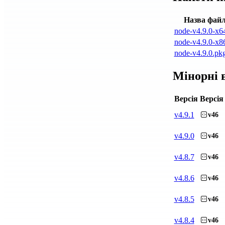
Назва фай
node-v4.9.0-x6
node-v4.9.0-x8
node-v4.9.0.pk
Мінорні в
Версія
Версія
v
4.9.1
v46
v
4.9.0
v46
v
4.8.7
v46
v
4.8.6
v46
v
4.8.5
v46
v
4.8.4
v46