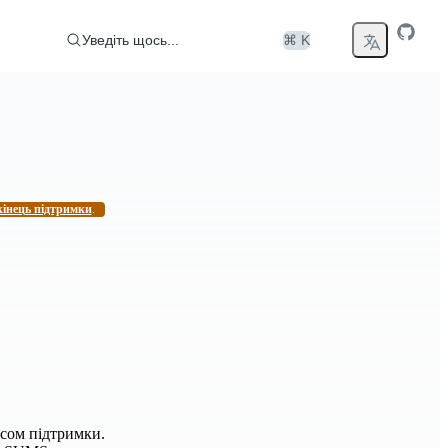
Уведіть щось...
⌘ K
кінець підтримки
.
усом підтримки.