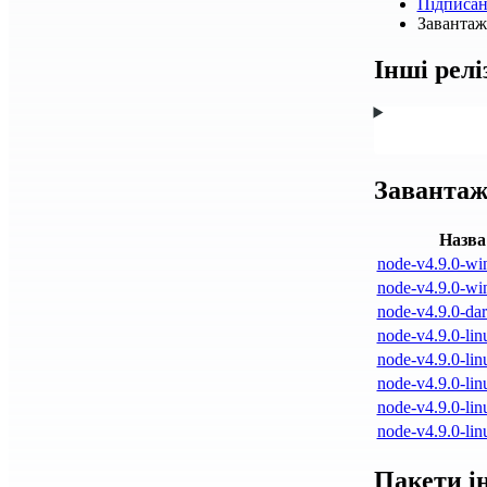
Підписа
Завантажт
Інші релі
Завантаж
Назва
node-v4.9.0-wi
node-v4.9.0-wi
node-v4.9.0-dar
node-v4.9.0-lin
node-v4.9.0-lin
node-v4.9.0-lin
node-v4.9.0-lin
node-v4.9.0-lin
Пакети і