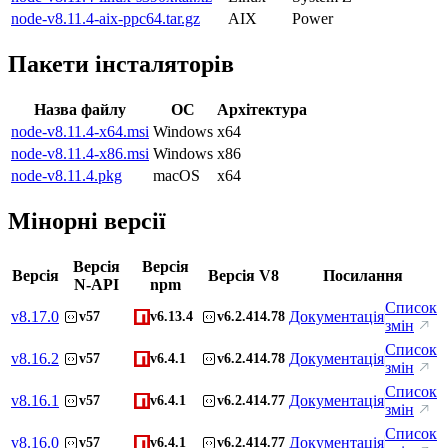
node-v8.11.4-aix-ppc64.tar.gz
AIX
Power
Пакети інсталяторів
Назва файлу
ОС
Архітектура
node-v8.11.4-x64.msi
Windows
x64
node-v8.11.4-x86.msi
Windows
x86
node-v8.11.4.pkg
macOS
x64
Мінорні версії
Версія
Версія
Версія
Версія V8
Посилання
N-API
npm
Список
v
8.17.0
Документація
v57
v6.13.4
v6.2.414.78
змін
Список
v
8.16.2
Документація
v57
v6.4.1
v6.2.414.78
змін
Список
v
8.16.1
Документація
v57
v6.4.1
v6.2.414.77
змін
Список
v
8.16.0
Документація
v57
v6.4.1
v6.2.414.77