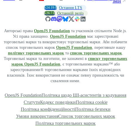
змін
v24.19.0
Остання LTS
v26.7.0
Останній реліз
Авторські права
OpenJS Foundation
та учасників спільноти Node.js.
Усі права захищено.
OpenJS Foundation
має зареєстровані
торговельні марки та використовує торговельні марки. Аби побачити
список торговельних марок
OpenJS Foundation
, перегляньте нашу
політику торговельних марок
та
список торговельних марок
.
Торговельні марки та логотипи, не зазначені в
списку торговельних
марок OpenJS Foundation
, є торговельними марками™ або
зареєстрованими® торговельними марками їхніх відповідних
власників. Їхнє використання не означає певну приналежність чи
схвалення ними.
OpenJS Foundation
Політика щодо ШІ-асистентів з кодування
Статути
Кодекс поведінки
Політика cookie
Політика конфіденційності
Політика безпеки
Умови використання
Список торговельних марок
Політика торговельних марок