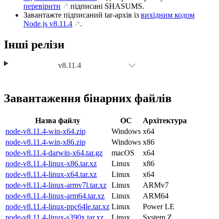
перевірити
підписані SHASUMS.
Завантажте підписаний tar-архів із
вихідним кодом
Node.js
v8.11.4
.
Інші релізи
v8.11.4
Завантаження бінарних файлів
Назва файлу
ОС
Архітектура
node-v8.11.4-win-x64.zip
Windows
x64
node-v8.11.4-win-x86.zip
Windows
x86
node-v8.11.4-darwin-x64.tar.gz
macOS
x64
node-v8.11.4-linux-x86.tar.xz
Linux
x86
node-v8.11.4-linux-x64.tar.xz
Linux
x64
node-v8.11.4-linux-armv7l.tar.xz
Linux
ARMv7
node-v8.11.4-linux-arm64.tar.xz
Linux
ARM64
node-v8.11.4-linux-ppc64le.tar.xz
Linux
Power LE
node-v8.11.4-linux-s390x.tar.xz
Linux
System Z