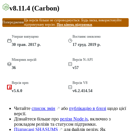
v8.11.4
(Carbon)
Ця версія більше не супроводжується. Будь ласка, використовуйте
Попередження
підтримувану версію.
Про кінець підтримки
.
Уперше випущено
Востаннє оновлено
30 трав. 2017 р.
17 груд. 2019 р.
Мінорних версій
Версія N-API
36
v57
Версія npm
Версія V8
v5.6.0
v6.2.414.54
Читайте
список змін
або
публікацію в блозі
щодо цієї
версії.
Дізнайтеся більше про
релізи Node.js
, включно з
розкладом релізів та статусом підтримки.
Підписані SHASUMS
для файлів релізу. Як