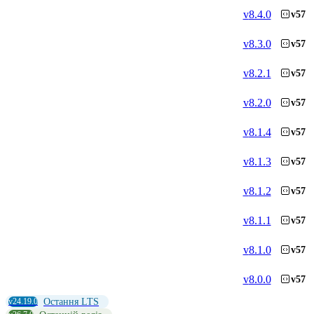
v
8.4.0
v57
v
8.3.0
v57
v
8.2.1
v57
v
8.2.0
v57
v
8.1.4
v57
v
8.1.3
v57
v
8.1.2
v57
v
8.1.1
v57
v
8.1.0
v57
v
8.0.0
v57
v24.19.0
Остання LTS