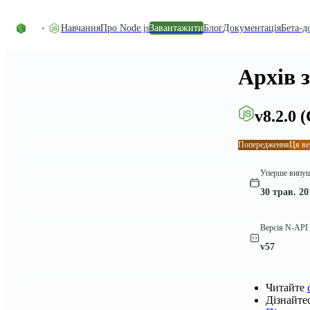
Перейти до вмісту
Навчання
Про Node.js
Завантажити
Блог
Документація
Бета-д
Архів 
v8.2.0
(
Попередження
Ця ве
Уперше випу
30 трав. 20
Версія N-API
v57
Читайте
Дізнайте