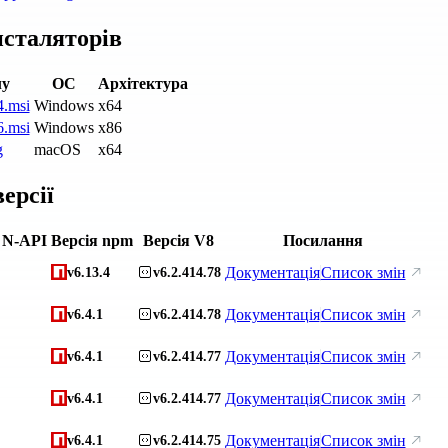
нсталяторів
лу
ОС
Архітектура
4.msi
Windows
x64
6.msi
Windows
x86
g
macOS
x64
ерсії
 N-API
Версія npm
Версія V8
Посилання
Документація
Список змін
v6.13.4
v6.2.414.78
Документація
Список змін
v6.4.1
v6.2.414.78
Документація
Список змін
v6.4.1
v6.2.414.77
Документація
Список змін
v6.4.1
v6.2.414.77
Документація
Список змін
v6.4.1
v6.2.414.75