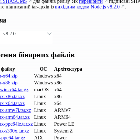
ні SHASUMS
для файлів релізу. Як
перевірити
підписані SH
е підписаний tar-архів із
вихідним кодом Node.js
v8.2.0
.
зи
v8.2.0
ення бінарних файлів
 файлу
ОС
Архітектура
n-x64.zip
Windows
x64
n-x86.zip
Windows
x86
win-x64.tar.gz
macOS
x64
ux-x86.tar.xz
Linux
x86
ux-x64.tar.xz
Linux
x64
ux-armv7l.tar.xz
Linux
ARMv7
ux-arm64.tar.xz
Linux
ARM64
ux-ppc64le.tar.xz
Linux
Power LE
ux-s390x.tar.xz
Linux
System Z
-ppc64.tar.gz
AIX
Power