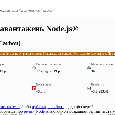
окументація
Долучитися
Курси
завантажень Node.js®
Carbon)
рсія більше не супроводжується. Будь ласка, використовуйте підтримувану версію.
Про 
щено
Востаннє оновлено
Мінорних версій
17 р.
17 груд. 2019 р.
36
Версія npm
Версія V8
v5.3.0
v5.8.283.41
список змін
або
публікацію в блозі
щодо цієї версії.
ся більше про
релізи Node.js
, включно з розкладом релізів та стат