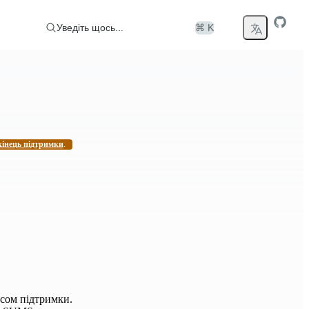
Уведіть щось...
⌘ K
кінець підтримки
.
усом підтримки.