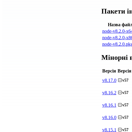
Пакети і
Назва фай
node-v8.2.0-x6
node-v8.2.0-x8
node-v8.2.0.pk
Мінорні в
Версія
Версія
v
8.17.0
v57
v
8.16.2
v57
v
8.16.1
v57
v
8.16.0
v57
v
8.15.1
v57