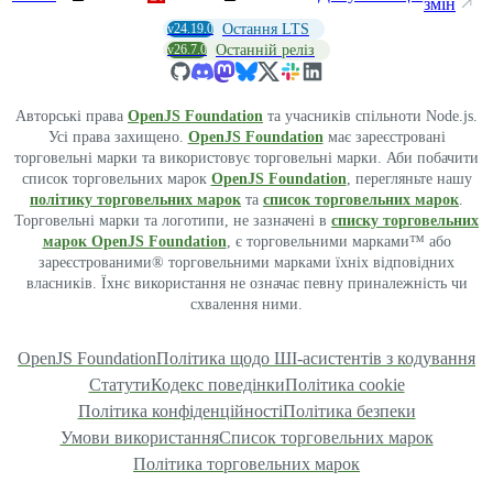
змін
v24.19.0
Остання LTS
v26.7.0
Останній реліз
Авторські права
OpenJS Foundation
та учасників спільноти Node.js.
Усі права захищено.
OpenJS Foundation
має зареєстровані
торговельні марки та використовує торговельні марки. Аби побачити
список торговельних марок
OpenJS Foundation
, перегляньте нашу
політику торговельних марок
та
список торговельних марок
.
Торговельні марки та логотипи, не зазначені в
списку торговельних
марок OpenJS Foundation
, є торговельними марками™ або
зареєстрованими® торговельними марками їхніх відповідних
власників. Їхнє використання не означає певну приналежність чи
схвалення ними.
OpenJS Foundation
Політика щодо ШІ-асистентів з кодування
Статути
Кодекс поведінки
Політика cookie
Політика конфіденційності
Політика безпеки
Умови використання
Список торговельних марок
Політика торговельних марок