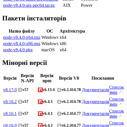
node-v8.4.0-aix-ppc64.tar.gz
AIX
Power
Пакети інсталяторів
Назва файлу
ОС
Архітектура
node-v8.4.0-x64.msi
Windows
x64
node-v8.4.0-x86.msi
Windows
x86
node-v8.4.0.pkg
macOS
x64
Мінорні версії
Версія
Версія
Версія
Версія V8
Посилання
N-API
npm
Список
v
8.17.0
Документація
v57
v6.13.4
v6.2.414.78
змін
Список
v
8.16.2
Документація
v57
v6.4.1
v6.2.414.78
змін
Список
v
8.16.1
Документація
v57
v6.4.1
v6.2.414.77
змін
Список
v
8.16.0
Документація
v57
v6.4.1
v6.2.414.77