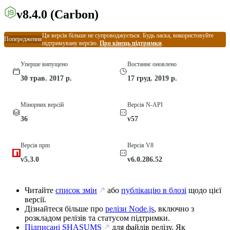
v8.4.0
(Carbon)
Ця версія більше не супроводжується. Будь ласка, використовуйте
Попередження
підтримувану версію.
Про кінець підтримки
.
Уперше випущено
Востаннє оновлено
30 трав. 2017 р.
17 груд. 2019 р.
Мінорних версій
Версія N-API
36
v57
Версія npm
Версія V8
v5.3.0
v6.0.286.52
Читайте
список змін
або
публікацію в блозі
щодо цієї
версії.
Дізнайтеся більше про
релізи Node.js
, включно з
розкладом релізів та статусом підтримки.
Підписані SHASUMS
для файлів релізу. Як