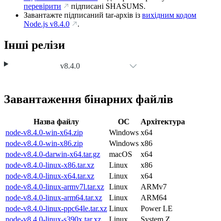
перевірити
підписані SHASUMS.
Завантажте підписаний tar-архів із
вихідним кодом
Node.js
v8.4.0
.
Інші релізи
v8.4.0
Завантаження бінарних файлів
Назва файлу
ОС
Архітектура
node-v8.4.0-win-x64.zip
Windows
x64
node-v8.4.0-win-x86.zip
Windows
x86
node-v8.4.0-darwin-x64.tar.gz
macOS
x64
node-v8.4.0-linux-x86.tar.xz
Linux
x86
node-v8.4.0-linux-x64.tar.xz
Linux
x64
node-v8.4.0-linux-armv7l.tar.xz
Linux
ARMv7
node-v8.4.0-linux-arm64.tar.xz
Linux
ARM64
node-v8.4.0-linux-ppc64le.tar.xz
Linux
Power LE
node-v8.4.0-linux-s390x.tar.xz
Linux
System Z