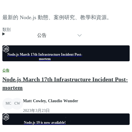
最新的 Node.js 動態、案例研究、教學和資源。
類別
公告
Node.js March 17th Infrastructure Incident Post-
mortem
公告
Node.js March 17th Infrastructure Incident Post-
mortem
Matt Cowley, Claudio Wunder
MC
CW
2023年3月23日
Node.js 19 is now available!