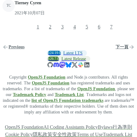
Tierney Cyren
TC
2021年10月07日
1
2
3
4
5
6
7
Previous
下一頁
v24.19.0
Latest LTS
v26.7.0
Latest Release
Copyright
OpenJS Foundation
and Node.js contributors. All rights
reserved. The
OpenJS Foundation
has registered trademarks and uses
trademarks. For a list of trademarks of the
OpenJS Foundation
, please see
our
Trademark Policy
and
Trademark List
. Trademarks and logos not
indicated on the
list of OpenJS Foundation trademarks
are trademarks™
or registered® trademarks of their respective holders. Use of them does not
imply any affiliation with or endorsement by them.
OpenJS Foundation
AI Coding Assistants Policy
Bylaws
行為準則
Cookie Policy
隱私政策
安全性政策
Terms of Use
Trademark List