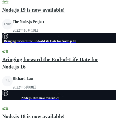
公告
Node.js 19 is now available!
The Node.js Project
TNJP
2022年10月18日
Bringing forward the End-of-Life Date for Node.js 16
公告
Bringing forward the End-of-Life Date for
Node.js 16
Richard Lau
RL
2022年6月08日
Node.js 18 is now available!
公告
Node.js 18 is now available!