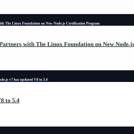
ith The Linux Foundation on New Node.js Certification Program
Partners with The Linux Foundation on New Node.js
de.js v7 has updated V8 to 5.4
8 to 5.4