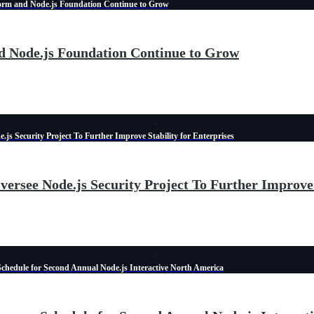
form and Node.js Foundation Continue to Grow
d Node.js Foundation Continue to Grow
js Security Project To Further Improve Stability for Enterprises
ersee Node.js Security Project To Further Improve 
hedule for Second Annual Node.js Interactive North America