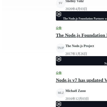
Shelley Vohr
SV
2020年4月03日
The Node.js Foundation Partners w
公告
The Node.js Foundation 
The Node.js Project
TNJP
2017年1月26日
No
公告
Node.js v7 has updated V
Michaël Zasso
MLZ
2016年12月03日