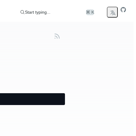
Start typing...
⌘ K