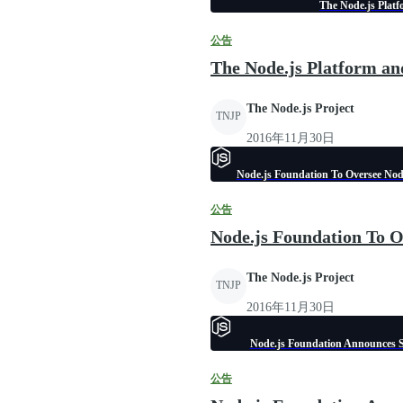
The Node.js Plat
公告
The Node.js Platform an
The Node.js Project
TNJP
2016年11月30日
Node.js Foundation To Oversee Node.
公告
Node.js Foundation To Ov
The Node.js Project
TNJP
2016年11月30日
Node.js Foundation Announces Sc
公告