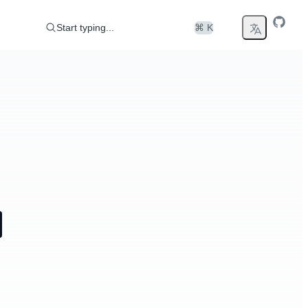
Start typing...
⌘ K