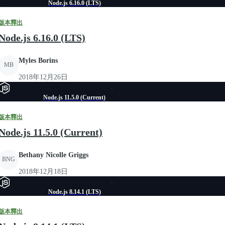
Node.js 6.16.0 (LTS)
版本釋出
Node.js 6.16.0 (LTS)
Myles Borins
MB
2018年12月26日
Node.js 11.5.0 (Current)
版本釋出
Node.js 11.5.0 (Current)
Bethany Nicolle Griggs
BNG
2018年12月18日
Node.js 8.14.1 (LTS)
版本釋出