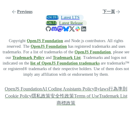
Previous
下一頁
v24.19.0
Latest LTS
v26.7.0
Latest Release
Copyright
OpenJS Foundation
and Node.js contributors. All rights
reserved. The
OpenJS Foundation
has registered trademarks and uses
trademarks. For a list of trademarks of the
OpenJS Foundation
, please see
our
Trademark Policy
and
Trademark List
. Trademarks and logos not
indicated on the
list of OpenJS Foundation trademarks
are trademarks™
or registered® trademarks of their respective holders. Use of them does not
imply any affiliation with or endorsement by them.
OpenJS Foundation
AI Coding Assistants Policy
Bylaws
行為準則
Cookie Policy
隱私政策
安全性政策
Terms of Use
Trademark List
商標政策