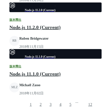
2018年11月20日
Node.js 11.2.0 (Current)
版本釋出
Node.js 11.2.0 (Current)
Ruben Bridgewater
RB
2018年11月15日
Node.js 11.1.0 (Current)
版本釋出
Node.js 11.1.0 (Current)
Michaël Zasso
MLZ
2018年11月02日
...
1
2
3
4
5
12