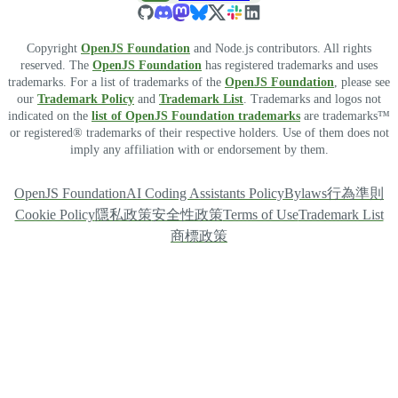
Copyright
OpenJS Foundation
and Node.js contributors. All rights
reserved. The
OpenJS Foundation
has registered trademarks and uses
trademarks. For a list of trademarks of the
OpenJS Foundation
, please see
our
Trademark Policy
and
Trademark List
. Trademarks and logos not
indicated on the
list of OpenJS Foundation trademarks
are trademarks™
or registered® trademarks of their respective holders. Use of them does not
imply any affiliation with or endorsement by them.
OpenJS Foundation
AI Coding Assistants Policy
Bylaws
行為準則
Cookie Policy
隱私政策
安全性政策
Terms of Use
Trademark List
商標政策