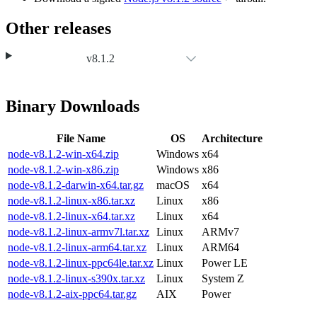
Other releases
v8.1.2
Binary Downloads
File Name
OS
Architecture
node-v8.1.2-win-x64.zip
Windows
x64
node-v8.1.2-win-x86.zip
Windows
x86
node-v8.1.2-darwin-x64.tar.gz
macOS
x64
node-v8.1.2-linux-x86.tar.xz
Linux
x86
node-v8.1.2-linux-x64.tar.xz
Linux
x64
node-v8.1.2-linux-armv7l.tar.xz
Linux
ARMv7
node-v8.1.2-linux-arm64.tar.xz
Linux
ARM64
node-v8.1.2-linux-ppc64le.tar.xz
Linux
Power LE
node-v8.1.2-linux-s390x.tar.xz
Linux
System Z
node-v8.1.2-aix-ppc64.tar.gz
AIX
Power