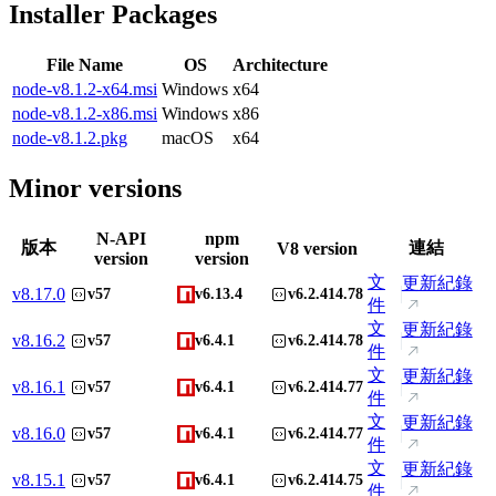
Installer Packages
File Name
OS
Architecture
node-v8.1.2-x64.msi
Windows
x64
node-v8.1.2-x86.msi
Windows
x86
node-v8.1.2.pkg
macOS
x64
Minor versions
N-API
npm
版本
連結
V8 version
version
version
文
更新紀錄
v
8.17.0
v57
v6.13.4
v6.2.414.78
件
文
更新紀錄
v
8.16.2
v57
v6.4.1
v6.2.414.78
件
文
更新紀錄
v
8.16.1
v57
v6.4.1
v6.2.414.77
件
文
更新紀錄
v
8.16.0
v57
v6.4.1
v6.2.414.77
件
文
更新紀錄
v
8.15.1
v57
v6.4.1
v6.2.414.75
件