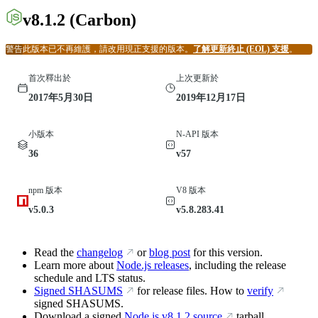
v8.1.2
(Carbon)
警告
此版本已不再維護，請改用現正支援的版本。
了解更新終止 (EOL) 支援
。
首次釋出於
上次更新於
2017年5月30日
2019年12月17日
小版本
N-API 版本
36
v57
npm 版本
V8 版本
v5.0.3
v5.8.283.41
Read the
changelog
or
blog post
for this version.
Learn more about
Node.js releases
, including the release
schedule and LTS status.
Signed SHASUMS
for release files. How to
verify
signed SHASUMS.
Download a signed
Node.js
v8.1.2
source
tarball.