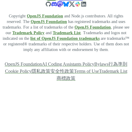
Copyright
OpenJS Foundation
and Node.js contributors. All rights
reserved. The
OpenJS Foundation
has registered trademarks and uses
trademarks. For a list of trademarks of the
OpenJS Foundation
, please see
our
Trademark Policy
and
Trademark List
. Trademarks and logos not
indicated on the
list of OpenJS Foundation trademarks
are trademarks™
or registered® trademarks of their respective holders. Use of them does not
imply any affiliation with or endorsement by them.
OpenJS Foundation
AI Coding Assistants Policy
Bylaws
行為準則
Cookie Policy
隱私政策
安全性政策
Terms of Use
Trademark List
商標政策