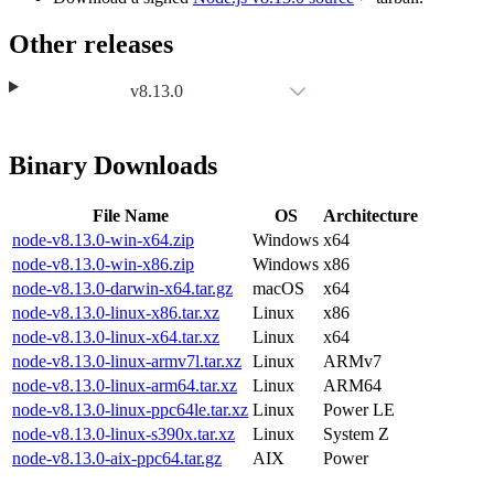
Other releases
v8.13.0
Binary Downloads
File Name
OS
Architecture
node-v8.13.0-win-x64.zip
Windows
x64
node-v8.13.0-win-x86.zip
Windows
x86
node-v8.13.0-darwin-x64.tar.gz
macOS
x64
node-v8.13.0-linux-x86.tar.xz
Linux
x86
node-v8.13.0-linux-x64.tar.xz
Linux
x64
node-v8.13.0-linux-armv7l.tar.xz
Linux
ARMv7
node-v8.13.0-linux-arm64.tar.xz
Linux
ARM64
node-v8.13.0-linux-ppc64le.tar.xz
Linux
Power LE
node-v8.13.0-linux-s390x.tar.xz
Linux
System Z
node-v8.13.0-aix-ppc64.tar.gz
AIX
Power