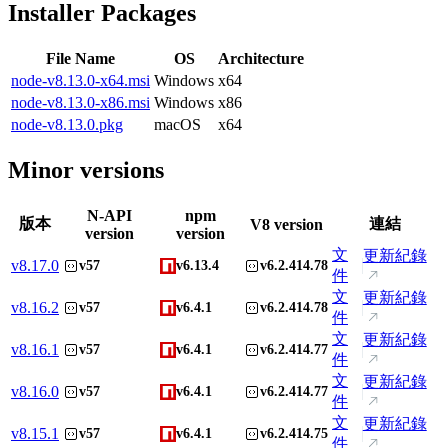
Installer Packages
File Name
OS
Architecture
node-v8.13.0-x64.msi
Windows
x64
node-v8.13.0-x86.msi
Windows
x86
node-v8.13.0.pkg
macOS
x64
Minor versions
N-API
npm
版本
連結
V8 version
version
version
文
更新紀錄
v
8.17.0
v57
v6.13.4
v6.2.414.78
件
文
更新紀錄
v
8.16.2
v57
v6.4.1
v6.2.414.78
件
文
更新紀錄
v
8.16.1
v57
v6.4.1
v6.2.414.77
件
文
更新紀錄
v
8.16.0
v57
v6.4.1
v6.2.414.77
件
文
更新紀錄
v
8.15.1
v57
v6.4.1
v6.2.414.75
件