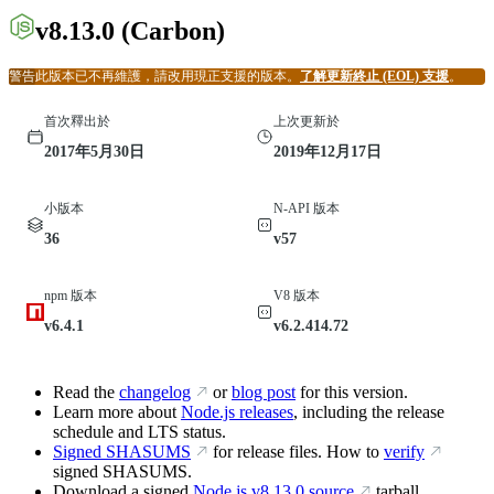
v8.13.0
(Carbon)
警告
此版本已不再維護，請改用現正支援的版本。
了解更新終止 (EOL) 支援
。
首次釋出於
上次更新於
2017年5月30日
2019年12月17日
小版本
N-API 版本
36
v57
npm 版本
V8 版本
v6.4.1
v6.2.414.72
Read the
changelog
or
blog post
for this version.
Learn more about
Node.js releases
, including the release
schedule and LTS status.
Signed SHASUMS
for release files. How to
verify
signed SHASUMS.
Download a signed
Node.js
v8.13.0
source
tarball.