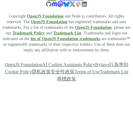
Copyright
OpenJS Foundation
and Node.js contributors. All rights
reserved. The
OpenJS Foundation
has registered trademarks and uses
trademarks. For a list of trademarks of the
OpenJS Foundation
, please see
our
Trademark Policy
and
Trademark List
. Trademarks and logos not
indicated on the
list of OpenJS Foundation trademarks
are trademarks™
or registered® trademarks of their respective holders. Use of them does not
imply any affiliation with or endorsement by them.
OpenJS Foundation
AI Coding Assistants Policy
Bylaws
行為準則
Cookie Policy
隱私政策
安全性政策
Terms of Use
Trademark List
商標政策