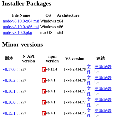
Installer Packages
File Name
OS
Architecture
node-v8.10.0-x64.msi
Windows
x64
node-v8.10.0-x86.msi
Windows
x86
node-v8.10.0.pkg
macOS
x64
Minor versions
N-API
npm
版本
連結
V8 version
version
version
文
更新紀錄
v
8.17.0
v57
v6.13.4
v6.2.414.78
件
文
更新紀錄
v
8.16.2
v57
v6.4.1
v6.2.414.78
件
文
更新紀錄
v
8.16.1
v57
v6.4.1
v6.2.414.77
件
文
更新紀錄
v
8.16.0
v57
v6.4.1
v6.2.414.77
件
文
更新紀錄
v
8.15.1
v57
v6.4.1
v6.2.414.75
件