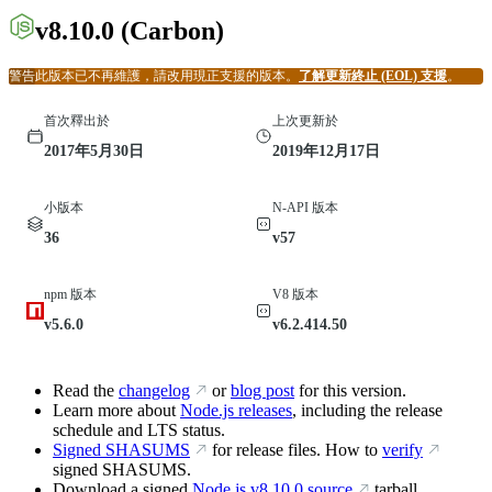
v8.10.0
(Carbon)
警告
此版本已不再維護，請改用現正支援的版本。
了解更新終止 (EOL) 支援
。
首次釋出於
上次更新於
2017年5月30日
2019年12月17日
小版本
N-API 版本
36
v57
npm 版本
V8 版本
v5.6.0
v6.2.414.50
Read the
changelog
or
blog post
for this version.
Learn more about
Node.js releases
, including the release
schedule and LTS status.
Signed SHASUMS
for release files. How to
verify
signed SHASUMS.
Download a signed
Node.js
v8.10.0
source
tarball.