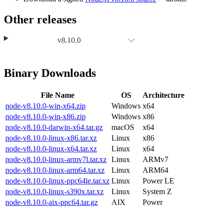
Other releases
v8.10.0
Binary Downloads
File Name
OS
Architecture
node-v8.10.0-win-x64.zip
Windows
x64
node-v8.10.0-win-x86.zip
Windows
x86
node-v8.10.0-darwin-x64.tar.gz
macOS
x64
node-v8.10.0-linux-x86.tar.xz
Linux
x86
node-v8.10.0-linux-x64.tar.xz
Linux
x64
node-v8.10.0-linux-armv7l.tar.xz
Linux
ARMv7
node-v8.10.0-linux-arm64.tar.xz
Linux
ARM64
node-v8.10.0-linux-ppc64le.tar.xz
Linux
Power LE
node-v8.10.0-linux-s390x.tar.xz
Linux
System Z
node-v8.10.0-aix-ppc64.tar.gz
AIX
Power