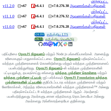
மாற்றப்பட்ட
v
11.2.0
ஆவணங்கள்
பதிவுகள்
v67
v6.4.1
v7.0.276.38
மாற்றப்பட்ட
v
11.1.0
ஆவணங்கள்
பதிவுகள்
v67
v6.4.1
v7.0.276.32
மாற்றப்பட்ட
v
11.0.0
ஆவணங்கள்
பதிவுகள்
v67
v6.4.1
v7.0.276.28
v24.19.0
சமீபத்திய LTS
v26.7.0
சமீபத்திய வெளியீடு
பதிப்புரிமை
OpenJS நிறுவனம்
மற்றும் Node.js பங்களிப்பாளர்கள். அனைத்து
உரிமைகளும் பாதுகாக்கப்பட்டவை.
OpenJS நிறுவனம்
பதிவுசெய்யப்பட்ட
வர்த்தக முத்திரைகளைக் கொண்டுள்ளது மற்றும் வர்த்தக முத்திரைகளைப்
பயன்படுத்துகிறது.
OpenJS நிறுவனம்
-ன் வர்த்தக முத்திரைகளின்
பட்டியலுக்கு, தயவுசெய்து எங்களது
வர்த்தக முத்திரை கொள்கை
மற்றும்
வர்த்தக முத்திரை பட்டியல்
-ஐப் பார்க்கவும்.
OpenJS Foundation வர்த்தக
முத்திரைகளின் பட்டியலில்
குறிப்பிடப்படாத வர்த்தக முத்திரைகள் மற்றும்
லோகோக்கள், அந்தந்த உரிமையாளர்களின் வர்த்தக முத்திரைகள்™ அல்லது
பதிவுசெய்யப்பட்ட® வர்த்தக முத்திரைகள் ஆகும். அவற்றைப்
பயன்படுத்துவது அவர்களுடனான எந்தவொரு தொடர்பையோ அல்லது
அவர்களது அங்கீகாரத்தையோ குறிக்காது.