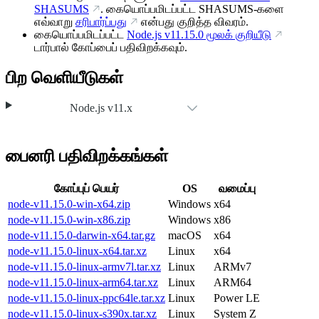
SHASUMS
. கையொப்பமிடப்பட்ட SHASUMS-களை
எவ்வாறு
சரிபார்ப்பது
என்பது குறித்த விவரம்.
கையொப்பமிடப்பட்ட
Node.js
v11.15.0
மூலக் குறியீடு
டார்பால் கோப்பைப் பதிவிறக்கவும்.
பிற வெளியீடுகள்
Node.js v11.x
பைனரி பதிவிறக்கங்கள்
கோப்புப் பெயர்
OS
வமைப்பு
node-v11.15.0-win-x64.zip
Windows
x64
node-v11.15.0-win-x86.zip
Windows
x86
node-v11.15.0-darwin-x64.tar.gz
macOS
x64
node-v11.15.0-linux-x64.tar.xz
Linux
x64
node-v11.15.0-linux-armv7l.tar.xz
Linux
ARMv7
node-v11.15.0-linux-arm64.tar.xz
Linux
ARM64
node-v11.15.0-linux-ppc64le.tar.xz
Linux
Power LE
node-v11.15.0-linux-s390x.tar.xz
Linux
System Z