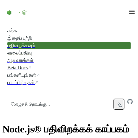
உள்ளடக்கத்திற்குச் செல்லவும்
கற்க
இதைப் பற்றி
பதிவிறக்கவும்
வலைப்பதிவு
ஆவணங்கள்
Beta Docs
பங்களியுங்கள்
பாடப்பிரிவுகள்
எழுதத் தொடங்கு...
Node.js® பதிவிறக்கக் காப்பகம்