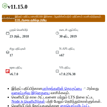
v11.15.0
இந்தப் பதிப்பு பராமரிப்பில் இல்லை. ஆதரிக்கப்படும் பதிப்பைப் பயன்படுத்தவும்.
எச்சரிக்கை
EOL ஆதரவு குறித்து அறிய
முதல் வெளியீடு
கடைசி புதுப்பிப்பு
23 அக்., 2018
30 ஏப்., 2019
சிறு பதிப்புகள்
N-API பதிப்பு
17
v67
npm பதிப்பு
V8 பதிப்பு
v6.7.0
v7.0.276.38
இந்தப் பதிப்பிற்கான
மாற்றங்களின் தொகுப்பை
அல்லது
வலைப்பதிவு இடுகையை
வாசிக்கவும்.
வெளியீட்டு கால அட்டவணை மற்றும் LTS நிலை உட்பட
Node.js வெளியீடுகள்
பற்றி மேலும் தெரிந்துகொள்ளுங்கள்.
வெளியீட்டுக் கோப்புகளுக்கான
கையொப்பமிடப்பட்ட