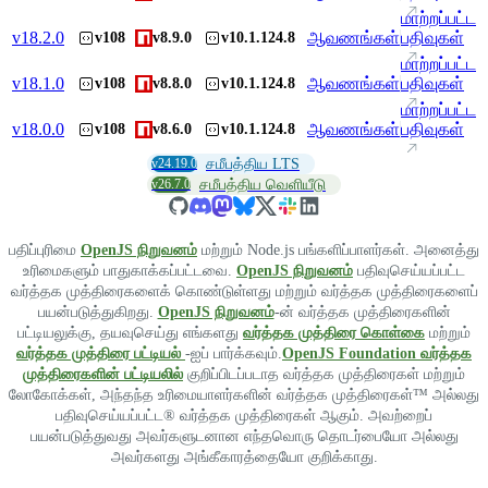
மாற்றப்பட்ட
v
18.2.0
ஆவணங்கள்
பதிவுகள்
v108
v8.9.0
v10.1.124.8
மாற்றப்பட்ட
v
18.1.0
ஆவணங்கள்
பதிவுகள்
v108
v8.8.0
v10.1.124.8
மாற்றப்பட்ட
v
18.0.0
ஆவணங்கள்
பதிவுகள்
v108
v8.6.0
v10.1.124.8
v24.19.0
சமீபத்திய LTS
v26.7.0
சமீபத்திய வெளியீடு
பதிப்புரிமை
OpenJS நிறுவனம்
மற்றும் Node.js பங்களிப்பாளர்கள். அனைத்து
உரிமைகளும் பாதுகாக்கப்பட்டவை.
OpenJS நிறுவனம்
பதிவுசெய்யப்பட்ட
வர்த்தக முத்திரைகளைக் கொண்டுள்ளது மற்றும் வர்த்தக முத்திரைகளைப்
பயன்படுத்துகிறது.
OpenJS நிறுவனம்
-ன் வர்த்தக முத்திரைகளின்
பட்டியலுக்கு, தயவுசெய்து எங்களது
வர்த்தக முத்திரை கொள்கை
மற்றும்
வர்த்தக முத்திரை பட்டியல்
-ஐப் பார்க்கவும்.
OpenJS Foundation வர்த்தக
முத்திரைகளின் பட்டியலில்
குறிப்பிடப்படாத வர்த்தக முத்திரைகள் மற்றும்
லோகோக்கள், அந்தந்த உரிமையாளர்களின் வர்த்தக முத்திரைகள்™ அல்லது
பதிவுசெய்யப்பட்ட® வர்த்தக முத்திரைகள் ஆகும். அவற்றைப்
பயன்படுத்துவது அவர்களுடனான எந்தவொரு தொடர்பையோ அல்லது
அவர்களது அங்கீகாரத்தையோ குறிக்காது.