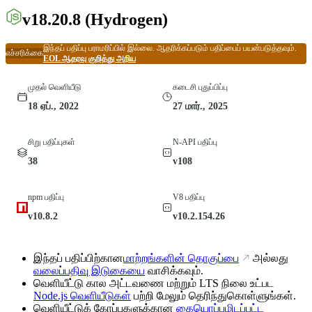
v18.20.8
(Hydrogen)
இந்தப் பதிப்பு பராமரிப்பில் இல்லை. ஆதரிக்கப்படும் பதிப்பைப் பயன்படுத்தவும்.
எச்சரிக்கை
EOL ஆதரவு குறித்து அறிய
முதல் வெளியீடு
கடைசி புதுப்பிப்பு
18 ஏப்., 2022
27 மார்., 2025
சிறு பதிப்புகள்
N-API பதிப்பு
38
v108
npm பதிப்பு
V8 பதிப்பு
v10.8.2
v10.2.154.26
இந்தப் பதிப்பிற்கான
மாற்றங்களின் தொகுப்பை
அல்லது
வலைப்பதிவு இடுகையை
வாசிக்கவும்.
வெளியீட்டு கால அட்டவணை மற்றும் LTS நிலை உட்பட
Node.js வெளியீடுகள்
பற்றி மேலும் தெரிந்துகொள்ளுங்கள்.
வெளியீட்டுக் கோப்புகளுக்கான
கையொப்பமிடப்பட்ட