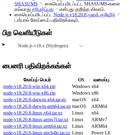
SHASUMS
. கையொப்பமிடப்பட்ட SHASUMS-களை
எவ்வாறு
சரிபார்ப்பது
என்பது குறித்த விவரம்.
கையொப்பமிடப்பட்ட
Node.js
v18.20.8
மூலக் குறியீடு
டார்பால் கோப்பைப் பதிவிறக்கவும்.
பிற வெளியீடுகள்
Node.js v18.x (Hydrogen)
பைனரி பதிவிறக்கங்கள்
கோப்புப் பெயர்
OS
வமைப்பு
node-v18.20.8-win-x64.zip
Windows
x64
node-v18.20.8-win-x86.zip
Windows
x86
node-v18.20.8-darwin-x64.tar.gz
macOS
x64
node-v18.20.8-darwin-arm64.tar.gz
macOS
ARM64
node-v18.20.8-linux-x64.tar.xz
Linux
x64
node-v18.20.8-linux-armv7l.tar.xz
Linux
ARMv7
node-v18.20.8-linux-arm64.tar.xz
Linux
ARM64
node-v18.20.8-linux-ppc64le.tar.xz
Linux
Power LE