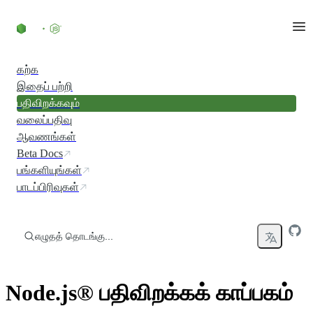
உள்ளடக்கத்திற்குச் செல்லவும்
கற்க
இதைப் பற்றி
பதிவிறக்கவும்
வலைப்பதிவு
ஆவணங்கள்
Beta Docs
பங்களியுங்கள்
பாடப்பிரிவுகள்
எழுதத் தொடங்கு...
Node.js® பதிவிறக்கக் காப்பகம்