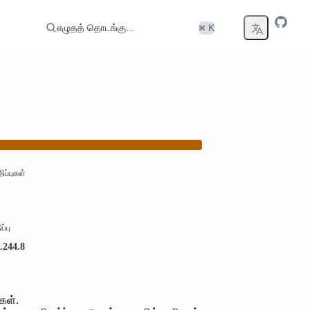
எழுதத் தொடங்கு...
⌘ K
திப்புகள்
ப்பு
.244.8
கள்.