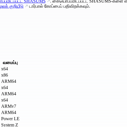
்பமிடப்பட்ட SHASUMS
. கையொப்பமிடப்பட்ட SHASUMS-களை எ
ூலக் குறியீடு
டார்பால் கோப்பைப் பதிவிறக்கவும்.
வமைப்பு
x64
x86
ARM64
x64
ARM64
x64
ARMv7
ARM64
Power LE
System Z