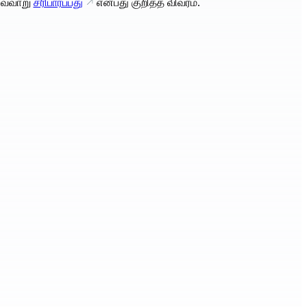
வ்வாறு
சரிபார்ப்பது
என்பது குறித்த விவரம்.