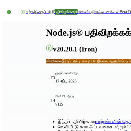
உள்ளடக்கத்திற்குச் செல்லவும்
கற்க
இதைப் பற்றி
பதிவிறக்கவும்
வலைப்பதிவு
ஆவணங்கள்
Beta D
Node.js® பதிவிறக்கக்
v20.20.1
(Iron)
எச்சரிக்கை
இந்தப் பதிப்பு பராமரிப்பில் இல்லை. ஆதரிக்கப்படும
முதல் வெளியீடு
17 ஏப்., 2023
N-API பதிப்பு
v115
இந்தப் பதிப்பிற்கான
மாற்றங்களின் தொ
வெளியீட்டு கால அட்டவணை மற்றும் L