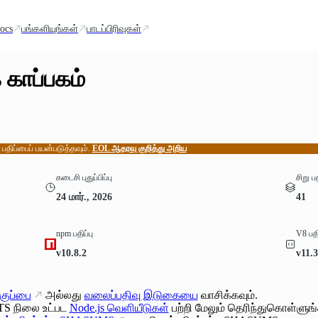
ocs
பங்களியுங்கள்
பாடப்பிரிவுகள்
 காப்பகம்
் பதிப்பைப் பயன்படுத்தவும்.
EOL ஆதரவு குறித்து அறிய
கடைசி புதுப்பிப்பு
சிறு ப
24 மார்., 2026
41
npm பதிப்பு
V8 பதி
v10.8.2
v11.3
குப்பை
அல்லது
வலைப்பதிவு இடுகையை
வாசிக்கவும்.
TS நிலை உட்பட
Node.js வெளியீடுகள்
பற்றி மேலும் தெரிந்துகொள்ளுங்