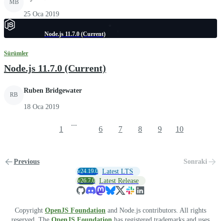
MB
25 Oca 2019
Node.js 11.7.0 (Current)
Sürümler
Node.js 11.7.0 (Current)
Ruben Bridgewater
RB
18 Oca 2019
...
1
6
7
8
9
10
Previous
Sonraki
v24.19.0
Latest LTS
v26.7.0
Latest Release
Copyright
OpenJS Foundation
and Node.js contributors. All rights
reserved. The
OpenJS Foundation
has registered trademarks and uses