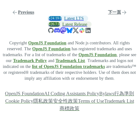
Previous
下一頁
v24.19.0
Latest LTS
v26.7.0
Latest Release
Copyright
OpenJS Foundation
and Node.js contributors. All rights
reserved. The
OpenJS Foundation
has registered trademarks and uses
trademarks. For a list of trademarks of the
OpenJS Foundation
, please see
our
Trademark Policy
and
Trademark List
. Trademarks and logos not
indicated on the
list of OpenJS Foundation trademarks
are trademarks™
or registered® trademarks of their respective holders. Use of them does not
imply any affiliation with or endorsement by them.
OpenJS Foundation
AI Coding Assistants Policy
Bylaws
行為準則
Cookie Policy
隱私政策
安全性政策
Terms of Use
Trademark List
商標政策