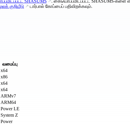
்பமிடப்பட்ட SHASUMS
. கையொப்பமிடப்பட்ட SHASUMS-களை எ
ூலக் குறியீடு
டார்பால் கோப்பைப் பதிவிறக்கவும்.
வமைப்பு
x64
x86
x64
x64
ARMv7
ARM64
Power LE
System Z
Power