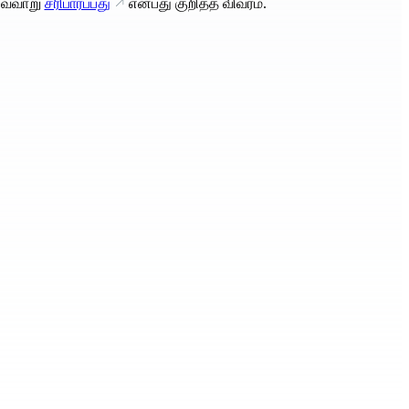
வ்வாறு
சரிபார்ப்பது
என்பது குறித்த விவரம்.