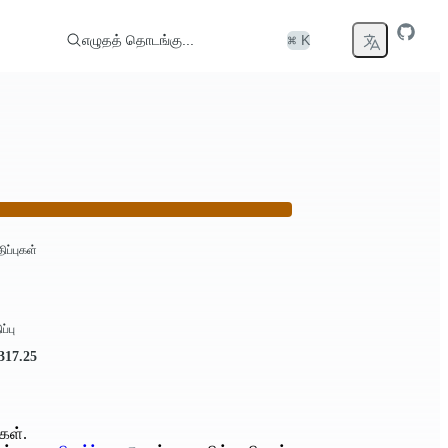
எழுதத் தொடங்கு...
⌘ K
திப்புகள்
ப்பு
.317.25
கள்.