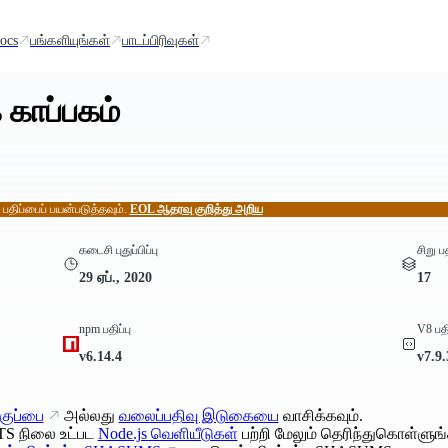
ocs
பங்களியுங்கள்
பாடப்பிரிவுகள்
 காப்பகம்
் பதிப்பைப் பயன்படுத்தவும்.
EOL ஆதரவு குறித்து அறிய
கடைசி புதுப்பிப்பு
சிறு ப
29 ஏப்., 2020
17
npm பதிப்பு
V8 பதி
v6.14.4
v7.9
குப்பை
அல்லது
வலைப்பதிவு இடுகையை
வாசிக்கவும்.
TS நிலை உட்பட
Node.js வெளியீடுகள்
பற்றி மேலும் தெரிந்துகொள்ளுங்