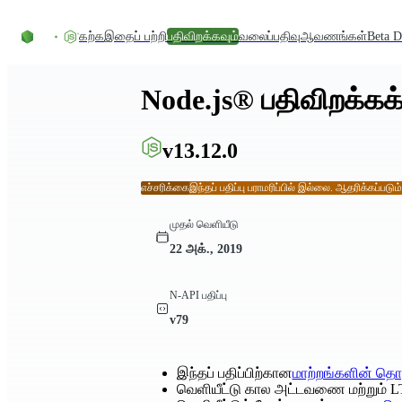
உள்ளடக்கத்திற்குச் செல்லவும்
கற்க
இதைப் பற்றி
பதிவிறக்கவும்
வலைப்பதிவு
ஆவணங்கள்
Beta D
Node.js® பதிவிறக்கக்
v13.12.0
எச்சரிக்கை
இந்தப் பதிப்பு பராமரிப்பில் இல்லை. ஆதரிக்கப்படும
முதல் வெளியீடு
22 அக்., 2019
N-API பதிப்பு
v79
இந்தப் பதிப்பிற்கான
மாற்றங்களின் தொ
வெளியீட்டு கால அட்டவணை மற்றும் L