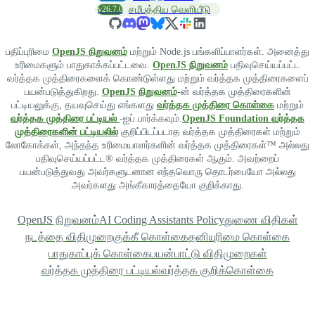
v26.7.0
சமீபத்திய வெளியீடு
பதிப்புரிமை
OpenJS நிறுவனம்
மற்றும் Node.js பங்களிப்பாளர்கள். அனைத்து
உரிமைகளும் பாதுகாக்கப்பட்டவை.
OpenJS நிறுவனம்
பதிவுசெய்யப்பட்ட
வர்த்தக முத்திரைகளைக் கொண்டுள்ளது மற்றும் வர்த்தக முத்திரைகளைப்
பயன்படுத்துகிறது.
OpenJS நிறுவனம்
-ன் வர்த்தக முத்திரைகளின்
பட்டியலுக்கு, தயவுசெய்து எங்களது
வர்த்தக முத்திரை கொள்கை
மற்றும்
வர்த்தக முத்திரை பட்டியல்
-ஐப் பார்க்கவும்.
OpenJS Foundation வர்த்தக
முத்திரைகளின் பட்டியலில்
குறிப்பிடப்படாத வர்த்தக முத்திரைகள் மற்றும்
லோகோக்கள், அந்தந்த உரிமையாளர்களின் வர்த்தக முத்திரைகள்™ அல்லது
பதிவுசெய்யப்பட்ட® வர்த்தக முத்திரைகள் ஆகும். அவற்றைப்
பயன்படுத்துவது அவர்களுடனான எந்தவொரு தொடர்பையோ அல்லது
அவர்களது அங்கீகாரத்தையோ குறிக்காது.
OpenJS நிறுவனம்
AI Coding Assistants Policy
துணை விதிகள்
நடத்தை விதிமுறை
குக்கீ கொள்கை
தனியுரிமை கொள்கை
பாதுகாப்புக் கொள்கை
பயன்பாட்டு விதிமுறைகள்
வர்த்தக முத்திரை பட்டியல்
வர்த்தக குறிக்கொள்கை