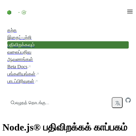
உள்ளடக்கத்திற்குச் செல்லவும்
கற்க
இதைப் பற்றி
பதிவிறக்கவும்
வலைப்பதிவு
ஆவணங்கள்
Beta Docs
பங்களியுங்கள்
பாடப்பிரிவுகள்
எழுதத் தொடங்கு...
Node.js® பதிவிறக்கக் காப்பகம்