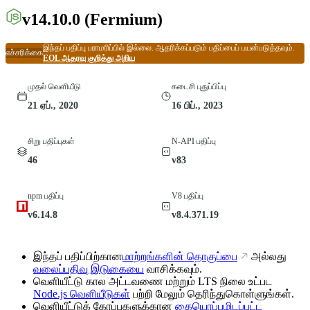
v14.10.0
(Fermium)
இந்தப் பதிப்பு பராமரிப்பில் இல்லை. ஆதரிக்கப்படும் பதிப்பைப் பயன்படுத்தவும்.
எச்சரிக்கை
EOL ஆதரவு குறித்து அறிய
முதல் வெளியீடு
கடைசி புதுப்பிப்பு
21 ஏப்., 2020
16 பிப்., 2023
சிறு பதிப்புகள்
N-API பதிப்பு
46
v83
npm பதிப்பு
V8 பதிப்பு
v6.14.8
v8.4.371.19
இந்தப் பதிப்பிற்கான
மாற்றங்களின் தொகுப்பை
அல்லது
வலைப்பதிவு இடுகையை
வாசிக்கவும்.
வெளியீட்டு கால அட்டவணை மற்றும் LTS நிலை உட்பட
Node.js வெளியீடுகள்
பற்றி மேலும் தெரிந்துகொள்ளுங்கள்.
வெளியீட்டுக் கோப்புகளுக்கான
கையொப்பமிடப்பட்ட