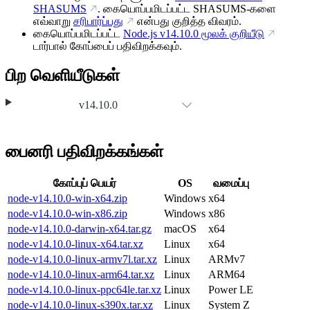
SHASUMS
. கையொப்பமிடப்பட்ட SHASUMS-களை
எவ்வாறு
சரிபார்ப்பது
என்பது குறித்த விவரம்.
கையொப்பமிடப்பட்ட
Node.js
v14.10.0
மூலக் குறியீடு
டார்பால் கோப்பைப் பதிவிறக்கவும்.
பிற வெளியீடுகள்
v14.10.0
பைனரி பதிவிறக்கங்கள்
கோப்புப் பெயர்
OS
வமைப்பு
node-v14.10.0-win-x64.zip
Windows
x64
node-v14.10.0-win-x86.zip
Windows
x86
node-v14.10.0-darwin-x64.tar.gz
macOS
x64
node-v14.10.0-linux-x64.tar.xz
Linux
x64
node-v14.10.0-linux-armv7l.tar.xz
Linux
ARMv7
node-v14.10.0-linux-arm64.tar.xz
Linux
ARM64
node-v14.10.0-linux-ppc64le.tar.xz
Linux
Power LE
node-v14.10.0-linux-s390x.tar.xz
Linux
System Z