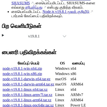
SHASUMS
. கையொப்பமிடப்பட்ட SHASUMS-களை
எவ்வாறு
சரிபார்ப்பது
என்பது குறித்த விவரம்.
கையொப்பமிடப்பட்ட
Node.js
v19.8.1
மூலக் குறியீடு
டார்பால் கோப்பைப் பதிவிறக்கவும்.
பிற வெளியீடுகள்
v19.8.1
பைனரி பதிவிறக்கங்கள்
கோப்புப் பெயர்
OS
வமைப்பு
node-v19.8.1-win-x64.zip
Windows
x64
node-v19.8.1-win-x86.zip
Windows
x86
node-v19.8.1-darwin-x64.tar.gz
macOS
x64
node-v19.8.1-darwin-arm64.tar.gz
macOS
ARM64
node-v19.8.1-linux-x64.tar.xz
Linux
x64
node-v19.8.1-linux-armv7l.tar.xz
Linux
ARMv7
node-v19.8.1-linux-arm64.tar.xz
Linux
ARM64
node-v19.8.1-linux-ppc64le.tar.xz
Linux
Power LE