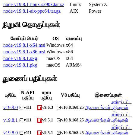
node-v19.8.1-linux-s390x.tar.xz
Linux
System Z
node-v19.8.1-aix-ppc64.tar.gz
AIX
Power
நிறுவி தொகுப்புகள்
கோப்புப் பெயர்
OS
வமைப்பு
node-v19.8.1-x64.msi
Windows
x64
node-v19.8.1-x86.msi
Windows
x86
node-v19.8.1.pkg
macOS
x64
node-v19.8.1.pkg
macOS
ARM64
துணைப் பதிப்புகள்
N-API
npm
பதிப்பு
V8 பதிப்பு
இணைப்புகள்
பதிப்பு
பதிப்பு
மாற்றப்பட்ட
v
19.9.0
ஆவணங்கள்
பதிவுகள்
v111
v9.6.3
v10.8.168.25
மாற்றப்பட்ட
v
19.8.1
ஆவணங்கள்
பதிவுகள்
v111
v9.5.1
v10.8.168.25
மாற்றப்பட்ட
v
19.8.0
ஆவணங்கள்
பதிவுகள்
v111
v9.5.1
v10.8.168.25