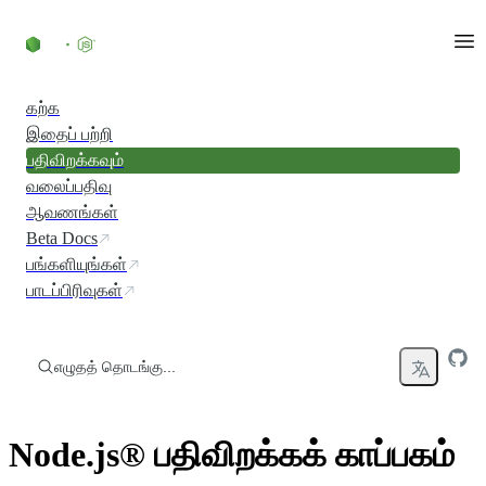
உள்ளடக்கத்திற்குச் செல்லவும்
கற்க
இதைப் பற்றி
பதிவிறக்கவும்
வலைப்பதிவு
ஆவணங்கள்
Beta Docs
பங்களியுங்கள்
பாடப்பிரிவுகள்
எழுதத் தொடங்கு...
Node.js® பதிவிறக்கக் காப்பகம்