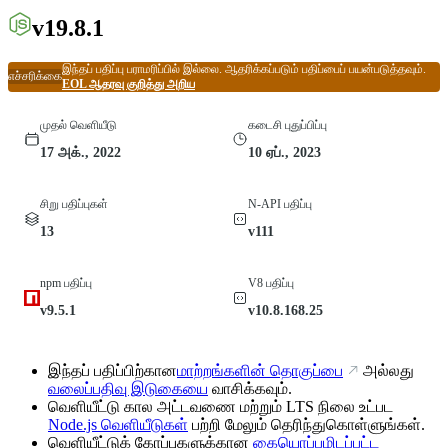
v19.8.1
இந்தப் பதிப்பு பராமரிப்பில் இல்லை. ஆதரிக்கப்படும் பதிப்பைப் பயன்படுத்தவும்.
எச்சரிக்கை
EOL ஆதரவு குறித்து அறிய
முதல் வெளியீடு
கடைசி புதுப்பிப்பு
17 அக்., 2022
10 ஏப்., 2023
சிறு பதிப்புகள்
N-API பதிப்பு
13
v111
npm பதிப்பு
V8 பதிப்பு
v9.5.1
v10.8.168.25
இந்தப் பதிப்பிற்கான
மாற்றங்களின் தொகுப்பை
அல்லது
வலைப்பதிவு இடுகையை
வாசிக்கவும்.
வெளியீட்டு கால அட்டவணை மற்றும் LTS நிலை உட்பட
Node.js வெளியீடுகள்
பற்றி மேலும் தெரிந்துகொள்ளுங்கள்.
வெளியீட்டுக் கோப்புகளுக்கான
கையொப்பமிடப்பட்ட