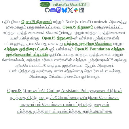
v26.7.0
சமீபத்திய வெளியீடு
பதிப்புரிமை
OpenJS நிறுவனம்
மற்றும் Node.js பங்களிப்பாளர்கள். அனைத்து
உரிமைகளும் பாதுகாக்கப்பட்டவை.
OpenJS நிறுவனம்
பதிவுசெய்யப்பட்ட
வர்த்தக முத்திரைகளைக் கொண்டுள்ளது மற்றும் வர்த்தக முத்திரைகளைப்
பயன்படுத்துகிறது.
OpenJS நிறுவனம்
-ன் வர்த்தக முத்திரைகளின்
பட்டியலுக்கு, தயவுசெய்து எங்களது
வர்த்தக முத்திரை கொள்கை
மற்றும்
வர்த்தக முத்திரை பட்டியல்
-ஐப் பார்க்கவும்.
OpenJS Foundation வர்த்தக
முத்திரைகளின் பட்டியலில்
குறிப்பிடப்படாத வர்த்தக முத்திரைகள் மற்றும்
லோகோக்கள், அந்தந்த உரிமையாளர்களின் வர்த்தக முத்திரைகள்™ அல்லது
பதிவுசெய்யப்பட்ட® வர்த்தக முத்திரைகள் ஆகும். அவற்றைப்
பயன்படுத்துவது அவர்களுடனான எந்தவொரு தொடர்பையோ அல்லது
அவர்களது அங்கீகாரத்தையோ குறிக்காது.
OpenJS நிறுவனம்
AI Coding Assistants Policy
துணை விதிகள்
நடத்தை விதிமுறை
குக்கீ கொள்கை
தனியுரிமை கொள்கை
பாதுகாப்புக் கொள்கை
பயன்பாட்டு விதிமுறைகள்
வர்த்தக முத்திரை பட்டியல்
வர்த்தக குறிக்கொள்கை