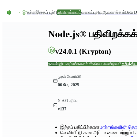
உள்ளடக்கத்திற்குச் செல்லவும்
கற்க
இதைப் பற்றி
பதிவிறக்கவும்
வலைப்பதிவு
ஆவணங்கள்
Beta D
Node.js® பதிவிறக்கக்
v24.0.1
(Krypton)
தகவல்
புதிய அம்சங்களைச் சீக்கிரமே வேண்டுமா?
சமீபத்திய 
முதல் வெளியீடு
06 மே, 2025
N-API பதிப்பு
v137
இந்தப் பதிப்பிற்கான
மாற்றங்களின் தொ
வெளியீட்டு கால அட்டவணை மற்றும் L