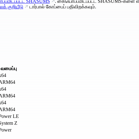
்பமிடப்பட்ட SHASUMS
. கையொப்பமிடப்பட்ட SHASUMS-களை எ
க் குறியீடு
டார்பால் கோப்பைப் பதிவிறக்கவும்.
வமைப்பு
x64
ARM64
x64
ARM64
x64
ARM64
Power LE
System Z
Power