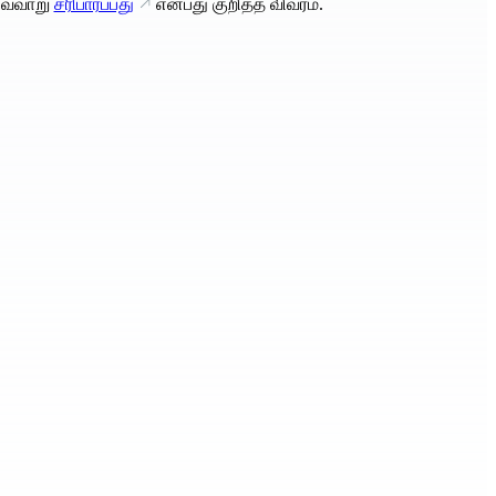
வ்வாறு
சரிபார்ப்பது
என்பது குறித்த விவரம்.