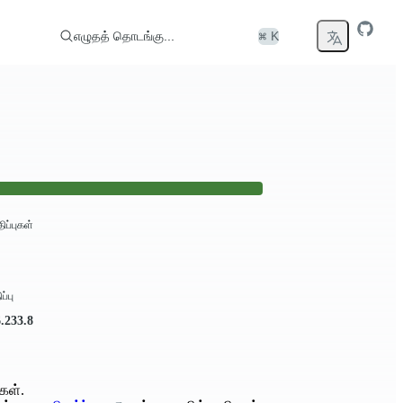
எழுதத் தொடங்கு...
⌘ K
திப்புகள்
ப்பு
6.233.8
கள்.