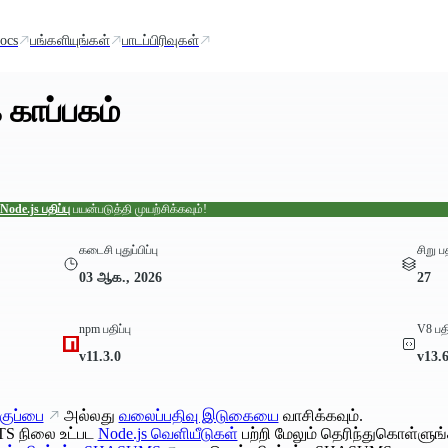
ocs
பங்களியுங்கள்
பாடப்பிரிவுகள்
 காப்பகம்
Node.js பதிப்பு
பயன்படுத்தி முயற்சிக்கவும்!
கடைசி புதுப்பிப்பு
சிறு ப
03 ஆக., 2026
27
npm பதிப்பு
V8 பதி
v11.3.0
v13.
குப்பை
அல்லது
வலைப்பதிவு இடுகையை
வாசிக்கவும்.
TS நிலை உட்பட
Node.js வெளியீடுகள்
பற்றி மேலும் தெரிந்துகொள்ளுங்