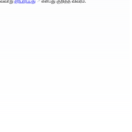
வ்வாறு
சரிபார்ப்பது
என்பது குறித்த விவரம்.