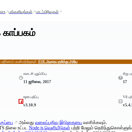
ocs
பங்களியுங்கள்
பாடப்பிரிவுகள்
 காப்பகம்
் பதிப்பைப் பயன்படுத்தவும்.
EOL ஆதரவு குறித்து அறிய
கடைசி புதுப்பிப்பு
சிறு ப
11 ஜூலை, 2017
17
npm பதிப்பு
V8 பதி
v3.10.9
v5.4
குப்பை
அல்லது
வலைப்பதிவு இடுகையை
வாசிக்கவும்.
TS நிலை உட்பட
Node.js வெளியீடுகள்
பற்றி மேலும் தெரிந்துகொள்ளுங்