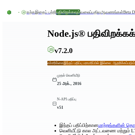
உள்ளடக்கத்திற்குச் செல்லவும்
கற்க
இதைப் பற்றி
பதிவிறக்கவும்
வலைப்பதிவு
ஆவணங்கள்
Beta D
Node.js® பதிவிறக்கக்
v7.2.0
எச்சரிக்கை
இந்தப் பதிப்பு பராமரிப்பில் இல்லை. ஆதரிக்கப்படும
முதல் வெளியீடு
25 அக்., 2016
N-API பதிப்பு
v51
இந்தப் பதிப்பிற்கான
மாற்றங்களின் தொ
வெளியீட்டு கால அட்டவணை மற்றும் L