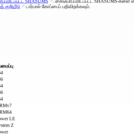
்பமிடப்பட்ட SHASUMS
. கையொப்பமிடப்பட்ட SHASUMS-களை எ
் குறியீடு
டார்பால் கோப்பைப் பதிவிறக்கவும்.
மைப்பு
64
86
64
86
64
RMv7
RM64
ower LE
ystem Z
ower