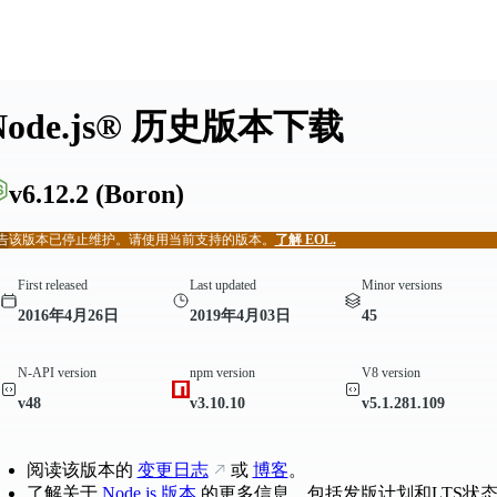
Node.js® 历史版本下载
v6.12.2
(Boron)
告
该版本已停止维护。请使用当前支持的版本。
了解 EOL.
First released
Last updated
Minor versions
2016年4月26日
2019年4月03日
45
N-API version
npm version
V8 version
v48
v3.10.10
v5.1.281.109
阅读该版本的
变更日志
或
博客
。
了解关于
Node.js 版本
的更多信息，包括发版计划和LTS状