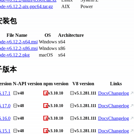
de-v6.12.2-aix-ppc64.tar.gz
AIX
Power
安装包
File Name
OS
Architecture
ode-v6.12.2-x64.msi
Windows
x64
ode-v6.12.2-x86.msi
Windows
x86
ode-v6.12.2.pkg
macOS
x64
子版本
ersion
N-API version
npm version
V8 version
Links
6.17.1
Docs
Changelog
v48
v3.10.10
v5.1.281.111
6.17.0
Docs
Changelog
v48
v3.10.10
v5.1.281.111
6.16.0
Docs
Changelog
v48
v3.10.10
v5.1.281.111
6.15.1
Docs
Changelog
v48
v3.10.10
v5.1.281.111