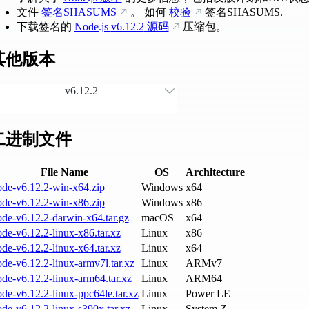
文件
签名SHASUMS
。 如何
校验
签名SHASUMS.
下载签名的
Node.js
v6.12.2
源码
压缩包。
其他版本
v6.12.2
二进制文件
File Name
OS
Architecture
ode-v6.12.2-win-x64.zip
Windows
x64
ode-v6.12.2-win-x86.zip
Windows
x86
de-v6.12.2-darwin-x64.tar.gz
macOS
x64
de-v6.12.2-linux-x86.tar.xz
Linux
x86
de-v6.12.2-linux-x64.tar.xz
Linux
x64
de-v6.12.2-linux-armv7l.tar.xz
Linux
ARMv7
de-v6.12.2-linux-arm64.tar.xz
Linux
ARM64
de-v6.12.2-linux-ppc64le.tar.xz
Linux
Power LE
de-v6.12.2-linux-s390x.tar.xz
Linux
System Z