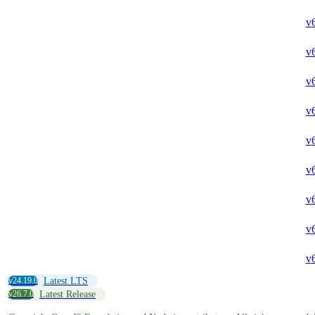
v
v
v
v
v
v
v
v
v
v24.19.0
Latest LTS
v26.7.0
Latest Release