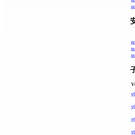
no
n
n
n
V
v
v
v
v