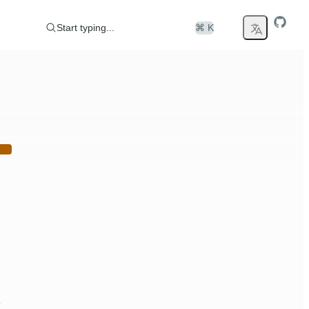
Start typing...
⌘ K
态。