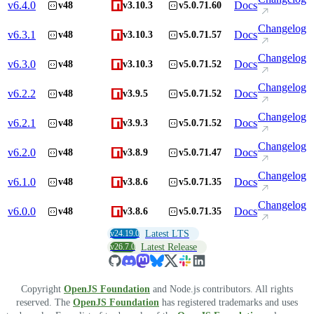
v
6.4.0
Docs
v48
v3.10.3
v5.0.71.60
Changelog
v
6.3.1
Docs
v48
v3.10.3
v5.0.71.57
Changelog
v
6.3.0
Docs
v48
v3.10.3
v5.0.71.52
Changelog
v
6.2.2
Docs
v48
v3.9.5
v5.0.71.52
Changelog
v
6.2.1
Docs
v48
v3.9.3
v5.0.71.52
Changelog
v
6.2.0
Docs
v48
v3.8.9
v5.0.71.47
Changelog
v
6.1.0
Docs
v48
v3.8.6
v5.0.71.35
Changelog
v
6.0.0
Docs
v48
v3.8.6
v5.0.71.35
v24.19.0
Latest LTS
v26.7.0
Latest Release
Copyright
OpenJS Foundation
and Node.js contributors. All rights
reserved. The
OpenJS Foundation
has registered trademarks and uses