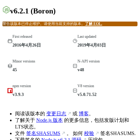
v6.2.1
(Boron)
警告
该版本已停止维护。请使用当前支持的版本。
了解 EOL.
First released
Last updated
2016年4月26日
2019年4月03日
Minor versions
N-API version
45
v48
npm version
V8 version
v3.9.3
v5.0.71.52
阅读该版本的
变更日志
或
博客
。
了解关于
Node.js 版本
的更多信息，包括发版计划和
LTS状态。
文件
签名SHASUMS
。 如何
校验
签名SHASUMS.
下载签名的
Node.js
v6.2.1
源码
压缩包。