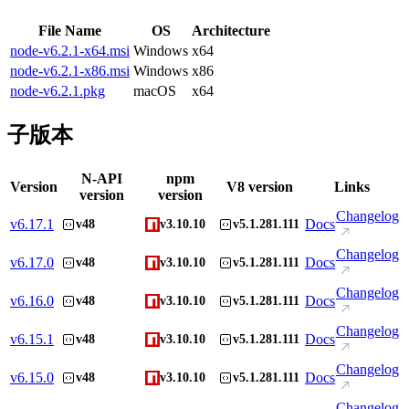
File Name
OS
Architecture
node-v6.2.1-x64.msi
Windows
x64
node-v6.2.1-x86.msi
Windows
x86
node-v6.2.1.pkg
macOS
x64
子版本
N-API
npm
Version
V8 version
Links
version
version
Changelog
v
6.17.1
Docs
v48
v3.10.10
v5.1.281.111
Changelog
v
6.17.0
Docs
v48
v3.10.10
v5.1.281.111
Changelog
v
6.16.0
Docs
v48
v3.10.10
v5.1.281.111
Changelog
v
6.15.1
Docs
v48
v3.10.10
v5.1.281.111
Changelog
v
6.15.0
Docs
v48
v3.10.10
v5.1.281.111
Changelog