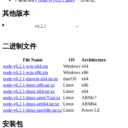
其他版本
v6.2.1
二进制文件
File Name
OS
Architecture
node-v6.2.1-win-x64.zip
Windows
x64
node-v6.2.1-win-x86.zip
Windows
x86
node-v6.2.1-darwin-x64.tar.gz
macOS
x64
node-v6.2.1-linux-x86.tar.xz
Linux
x86
node-v6.2.1-linux-x64.tar.xz
Linux
x64
node-v6.2.1-linux-armv7l.tar.xz
Linux
ARMv7
node-v6.2.1-linux-arm64.tar.xz
Linux
ARM64
node-v6.2.1-linux-ppc64le.tar.xz
Linux
Power LE
安装包