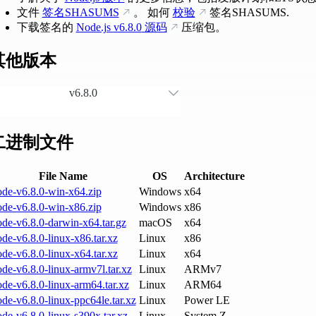
文件
签名SHASUMS
。 如何
校验
签名SHASUMS.
下载签名的
Node.js
v6.8.0
源码
压缩包。
其他版本
v6.8.0
二进制文件
File Name
OS
Architecture
ode-v6.8.0-win-x64.zip
Windows
x64
ode-v6.8.0-win-x86.zip
Windows
x86
de-v6.8.0-darwin-x64.tar.gz
macOS
x64
de-v6.8.0-linux-x86.tar.xz
Linux
x86
de-v6.8.0-linux-x64.tar.xz
Linux
x64
de-v6.8.0-linux-armv7l.tar.xz
Linux
ARMv7
de-v6.8.0-linux-arm64.tar.xz
Linux
ARM64
de-v6.8.0-linux-ppc64le.tar.xz
Linux
Power LE
de-v6.8.0-linux-s390x.tar.xz
Linux
System Z