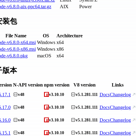
de-v6.8.0-aix-ppc64.tar.gz
AIX
Power
安装包
File Name
OS
Architecture
ode-v6.8.0-x64.msi
Windows
x64
ode-v6.8.0-x86.msi
Windows
x86
ode-v6.8.0.pkg
macOS
x64
子版本
ersion
N-API version
npm version
V8 version
Links
6.17.1
Docs
Changelog
v48
v3.10.10
v5.1.281.111
6.17.0
Docs
Changelog
v48
v3.10.10
v5.1.281.111
6.16.0
Docs
Changelog
v48
v3.10.10
v5.1.281.111
6.15.1
Docs
Changelog
v48
v3.10.10
v5.1.281.111