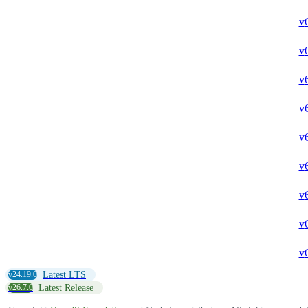
v
v
v
v
v
v
v
v
v
v24.19.0
Latest LTS
v26.7.0
Latest Release