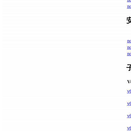
no
n
n
n
V
v
v
v
v