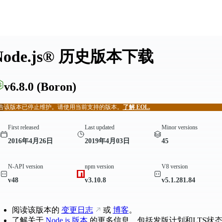
Node.js® 历史版本下载
v6.8.0
(Boron)
告
该版本已停止维护。请使用当前支持的版本。
了解 EOL.
First released
Last updated
Minor versions
2016年4月26日
2019年4月03日
45
N-API version
npm version
V8 version
v48
v3.10.8
v5.1.281.84
阅读该版本的
变更日志
或
博客
。
了解关于
Node.js 版本
的更多信息，包括发版计划和LTS状