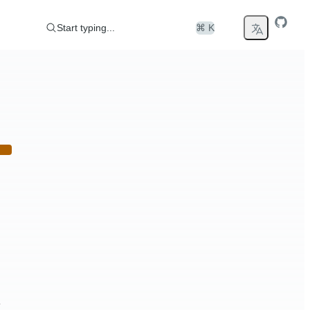
Start typing...
⌘ K
态。