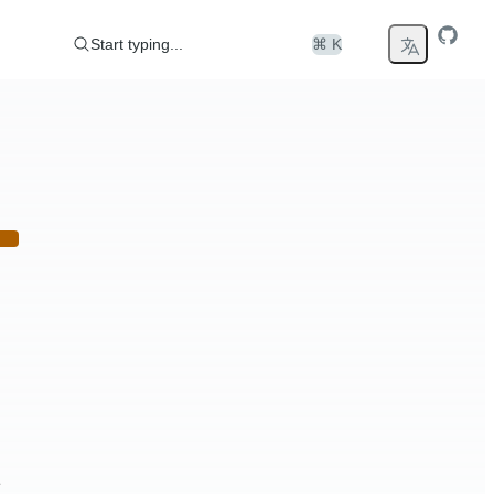
Start typing...
⌘ K
态。