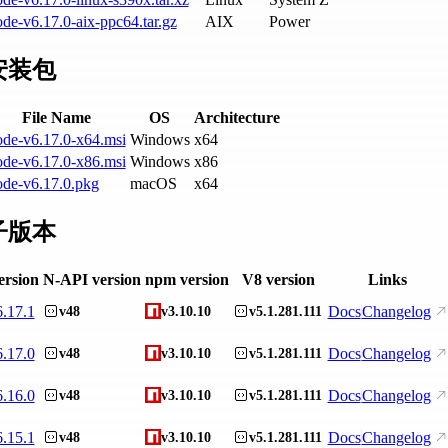
de-v6.17.0-aix-ppc64.tar.gz
AIX
Power
安装包
File Name
OS
Architecture
ode-v6.17.0-x64.msi
Windows
x64
ode-v6.17.0-x86.msi
Windows
x86
ode-v6.17.0.pkg
macOS
x64
子版本
ersion
N-API version
npm version
V8 version
Links
6.17.1
Docs
Changelog
v48
v3.10.10
v5.1.281.111
6.17.0
Docs
Changelog
v48
v3.10.10
v5.1.281.111
6.16.0
Docs
Changelog
v48
v3.10.10
v5.1.281.111
6.15.1
Docs
Changelog
v48
v3.10.10
v5.1.281.111