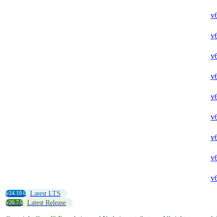
v
v
v
v
v
v
v
v
v
v24.19.0
Latest LTS
v26.7.0
Latest Release