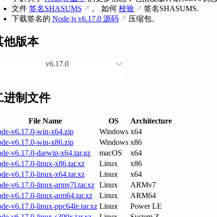
文件
签名SHASUMS
。 如何
校验
签名SHASUMS.
下载签名的
Node.js
v6.17.0
源码
压缩包。
其他版本
v6.17.0
二进制文件
File Name
OS
Architecture
ode-v6.17.0-win-x64.zip
Windows
x64
ode-v6.17.0-win-x86.zip
Windows
x86
de-v6.17.0-darwin-x64.tar.gz
macOS
x64
de-v6.17.0-linux-x86.tar.xz
Linux
x86
de-v6.17.0-linux-x64.tar.xz
Linux
x64
de-v6.17.0-linux-armv7l.tar.xz
Linux
ARMv7
de-v6.17.0-linux-arm64.tar.xz
Linux
ARM64
de-v6.17.0-linux-ppc64le.tar.xz
Linux
Power LE
de-v6.17.0-linux-s390x.tar.xz
Linux
System Z