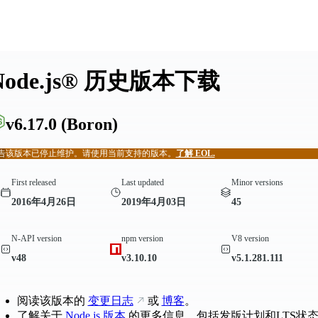
Node.js® 历史版本下载
v6.17.0
(Boron)
告
该版本已停止维护。请使用当前支持的版本。
了解 EOL.
First released
Last updated
Minor versions
2016年4月26日
2019年4月03日
45
N-API version
npm version
V8 version
v48
v3.10.10
v5.1.281.111
阅读该版本的
变更日志
或
博客
。
了解关于
Node.js 版本
的更多信息，包括发版计划和LTS状