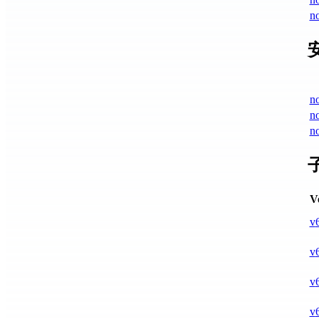
no
n
n
n
V
v
v
v
v