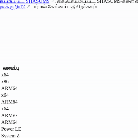
்பமிடப்பட்ட SHASUMS
. கையொப்பமிடப்பட்ட SHASUMS-களை எ
ூலக் குறியீடு
டார்பால் கோப்பைப் பதிவிறக்கவும்.
வமைப்பு
x64
x86
ARM64
x64
ARM64
x64
ARMv7
ARM64
Power LE
System Z