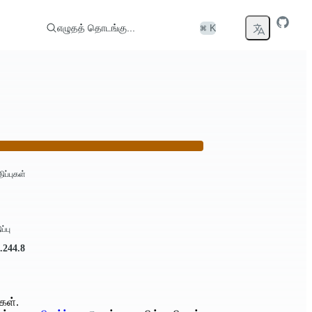
எழுதத் தொடங்கு...
⌘ K
திப்புகள்
ப்பு
.244.8
கள்.