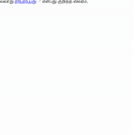
வ்வாறு
சரிபார்ப்பது
என்பது குறித்த விவரம்.