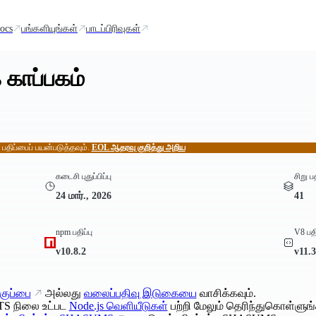
ocs
பங்களியுங்கள்
பாடப்பிரிவுகள்
 காப்பகம்
் பதிப்பைப் பயன்படுத்தவும்.
EOL ஆதரவு குறித்து அறிய
கடைசி புதுப்பிப்பு
சிறு ப
24 மார்., 2026
41
npm பதிப்பு
V8 பதி
v10.8.2
v11.3
குப்பை
அல்லது
வலைப்பதிவு இடுகையை
வாசிக்கவும்.
TS நிலை உட்பட
Node.js வெளியீடுகள்
பற்றி மேலும் தெரிந்துகொள்ளுங்