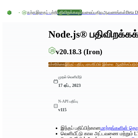
உள்ளடக்கத்திற்குச் செல்லவும்
கற்க
இதைப் பற்றி
பதிவிறக்கவும்
வலைப்பதிவு
ஆவணங்கள்
Beta D
Node.js® பதிவிறக்கக்
v20.18.3
(Iron)
எச்சரிக்கை
இந்தப் பதிப்பு பராமரிப்பில் இல்லை. ஆதரிக்கப்படும
முதல் வெளியீடு
17 ஏப்., 2023
N-API பதிப்பு
v115
இந்தப் பதிப்பிற்கான
மாற்றங்களின் தொ
வெளியீட்டு கால அட்டவணை மற்றும் L