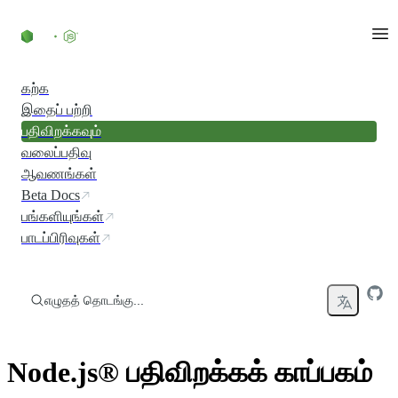
உள்ளடக்கத்திற்குச் செல்லவும்
கற்க
இதைப் பற்றி
பதிவிறக்கவும்
வலைப்பதிவு
ஆவணங்கள்
Beta Docs
பங்களியுங்கள்
பாடப்பிரிவுகள்
எழுதத் தொடங்கு...
Node.js® பதிவிறக்கக் காப்பகம்