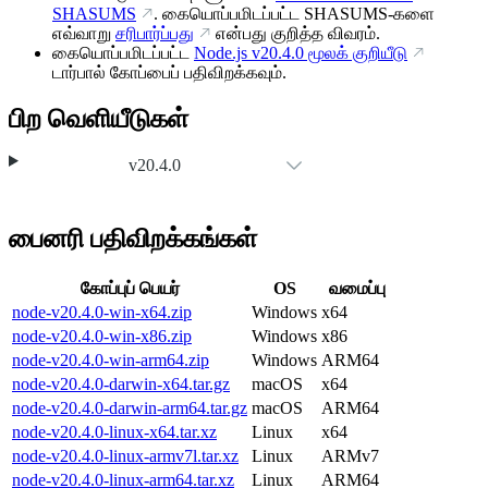
SHASUMS
. கையொப்பமிடப்பட்ட SHASUMS-களை
எவ்வாறு
சரிபார்ப்பது
என்பது குறித்த விவரம்.
கையொப்பமிடப்பட்ட
Node.js
v20.4.0
மூலக் குறியீடு
டார்பால் கோப்பைப் பதிவிறக்கவும்.
பிற வெளியீடுகள்
v20.4.0
பைனரி பதிவிறக்கங்கள்
கோப்புப் பெயர்
OS
வமைப்பு
node-v20.4.0-win-x64.zip
Windows
x64
node-v20.4.0-win-x86.zip
Windows
x86
node-v20.4.0-win-arm64.zip
Windows
ARM64
node-v20.4.0-darwin-x64.tar.gz
macOS
x64
node-v20.4.0-darwin-arm64.tar.gz
macOS
ARM64
node-v20.4.0-linux-x64.tar.xz
Linux
x64
node-v20.4.0-linux-armv7l.tar.xz
Linux
ARMv7
node-v20.4.0-linux-arm64.tar.xz
Linux
ARM64