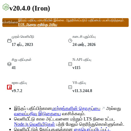
v20.4.0
(Iron)
இந்தப் பதிப்பு பராமரிப்பில் இல்லை. ஆதரிக்கப்படும் பதிப்பைப் பயன்படுத்தவும்.
எச்சரிக்கை
EOL ஆதரவு குறித்து அறிய
முதல் வெளியீடு
கடைசி புதுப்பிப்பு
17 ஏப்., 2023
24 மார்., 2026
சிறு பதிப்புகள்
N-API பதிப்பு
41
v115
npm பதிப்பு
V8 பதிப்பு
v9.7.2
v11.3.244.8
இந்தப் பதிப்பிற்கான
மாற்றங்களின் தொகுப்பை
அல்லது
வலைப்பதிவு இடுகையை
வாசிக்கவும்.
வெளியீட்டு கால அட்டவணை மற்றும் LTS நிலை உட்பட
Node.js வெளியீடுகள்
பற்றி மேலும் தெரிந்துகொள்ளுங்கள்.
வெளியீட்டுக் கோப்புகளுக்கான
கையொப்பமிடப்பட்ட