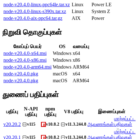
node-v20.4.0-linux-ppc64le.tar.xz
Linux
Power LE
node-v20.4.0-linux-s390x.tar.xz
Linux
System Z
node-v20.4.0-aix-ppc64.tar.gz
AIX
Power
நிறுவி தொகுப்புகள்
கோப்புப் பெயர்
OS
வமைப்பு
node-v20.4.0-x64.msi
Windows
x64
node-v20.4.0-x86.msi
Windows
x86
node-v20.4.0-arm64.msi
Windows
ARM64
node-v20.4.0.pkg
macOS
x64
node-v20.4.0.pkg
macOS
ARM64
துணைப் பதிப்புகள்
N-API
npm
பதிப்பு
V8 பதிப்பு
இணைப்புகள்
பதிப்பு
பதிப்பு
மாற்றப்பட்ட
v
20.20.2
ஆவணங்கள்
பதிவுகள்
v115
v10.8.2
v11.3.244.8
மாற்றப்பட்ட
v
20.20.1
ஆவணங்கள்
பதிவுகள்
v115
v10.8.2
v11.3.244.8