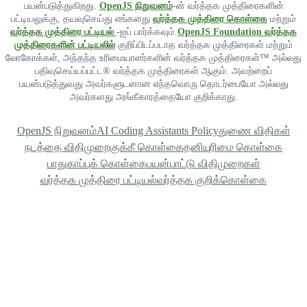
பயன்படுத்துகிறது.
OpenJS நிறுவனம்
-ன் வர்த்தக முத்திரைகளின்
பட்டியலுக்கு, தயவுசெய்து எங்களது
வர்த்தக முத்திரை கொள்கை
மற்றும்
வர்த்தக முத்திரை பட்டியல்
-ஐப் பார்க்கவும்.
OpenJS Foundation வர்த்தக
முத்திரைகளின் பட்டியலில்
குறிப்பிடப்படாத வர்த்தக முத்திரைகள் மற்றும்
லோகோக்கள், அந்தந்த உரிமையாளர்களின் வர்த்தக முத்திரைகள்™ அல்லது
பதிவுசெய்யப்பட்ட® வர்த்தக முத்திரைகள் ஆகும். அவற்றைப்
பயன்படுத்துவது அவர்களுடனான எந்தவொரு தொடர்பையோ அல்லது
அவர்களது அங்கீகாரத்தையோ குறிக்காது.
OpenJS நிறுவனம்
AI Coding Assistants Policy
துணை விதிகள்
நடத்தை விதிமுறை
குக்கீ கொள்கை
தனியுரிமை கொள்கை
பாதுகாப்புக் கொள்கை
பயன்பாட்டு விதிமுறைகள்
வர்த்தக முத்திரை பட்டியல்
வர்த்தக குறிக்கொள்கை