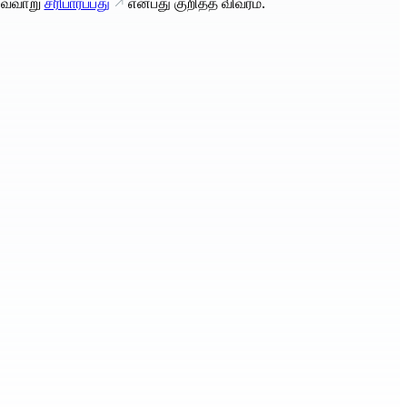
வ்வாறு
சரிபார்ப்பது
என்பது குறித்த விவரம்.