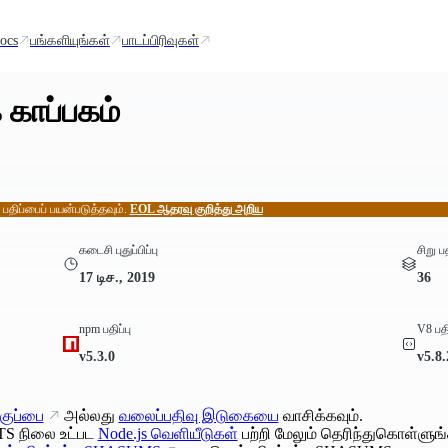
ocs
பங்களியுங்கள்
பாடப்பிரிவுகள்
 காப்பகம்
் பதிப்பைப் பயன்படுத்தவும்.
EOL ஆதரவு குறித்து அறிய
கடைசி புதுப்பிப்பு
சிறு ப
17 டிச., 2019
36
npm பதிப்பு
V8 பதி
v5.3.0
v5.8
குப்பை
அல்லது
வலைப்பதிவு இடுகையை
வாசிக்கவும்.
TS நிலை உட்பட
Node.js வெளியீடுகள்
பற்றி மேலும் தெரிந்துகொள்ளுங்