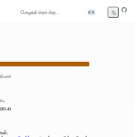
எழுதத் தொடங்கு...
⌘ K
திப்புகள்
ப்பு
.283.41
கள்.