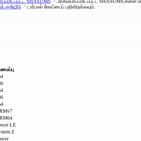
்பமிடப்பட்ட SHASUMS
. கையொப்பமிடப்பட்ட SHASUMS-களை எ
் குறியீடு
டார்பால் கோப்பைப் பதிவிறக்கவும்.
மைப்பு
64
86
64
86
64
RMv7
RM64
ower LE
ystem Z
ower