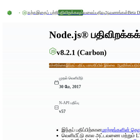
உள்ளடக்கத்திற்குச் செல்லவும்
கற்க
இதைப் பற்றி
பதிவிறக்கவும்
வலைப்பதிவு
ஆவணங்கள்
Beta D
Node.js® பதிவிறக்கக்
v8.2.1
(Carbon)
எச்சரிக்கை
இந்தப் பதிப்பு பராமரிப்பில் இல்லை. ஆதரிக்கப்படும
முதல் வெளியீடு
30 மே, 2017
N-API பதிப்பு
v57
இந்தப் பதிப்பிற்கான
மாற்றங்களின் தொ
வெளியீட்டு கால அட்டவணை மற்றும் L