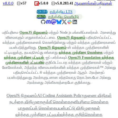
v
8.0.0
ஆவணங்கள்
பதிவுகள்
v57
v5.0.0
v5.8.283.41
v24.19.0
சமீபத்திய LTS
v26.7.0
சமீபத்திய வெளியீடு
பதிப்புரிமை
OpenJS நிறுவனம்
மற்றும் Node.js பங்களிப்பாளர்கள். அனைத்து
உரிமைகளும் பாதுகாக்கப்பட்டவை.
OpenJS நிறுவனம்
பதிவுசெய்யப்பட்ட
வர்த்தக முத்திரைகளைக் கொண்டுள்ளது மற்றும் வர்த்தக முத்திரைகளைப்
பயன்படுத்துகிறது.
OpenJS நிறுவனம்
-ன் வர்த்தக முத்திரைகளின்
பட்டியலுக்கு, தயவுசெய்து எங்களது
வர்த்தக முத்திரை கொள்கை
மற்றும்
வர்த்தக முத்திரை பட்டியல்
-ஐப் பார்க்கவும்.
OpenJS Foundation வர்த்தக
முத்திரைகளின் பட்டியலில்
குறிப்பிடப்படாத வர்த்தக முத்திரைகள் மற்றும்
லோகோக்கள், அந்தந்த உரிமையாளர்களின் வர்த்தக முத்திரைகள்™ அல்லது
பதிவுசெய்யப்பட்ட® வர்த்தக முத்திரைகள் ஆகும். அவற்றைப்
பயன்படுத்துவது அவர்களுடனான எந்தவொரு தொடர்பையோ அல்லது
அவர்களது அங்கீகாரத்தையோ குறிக்காது.
OpenJS நிறுவனம்
AI Coding Assistants Policy
துணை விதிகள்
நடத்தை விதிமுறை
குக்கீ கொள்கை
தனியுரிமை கொள்கை
பாதுகாப்புக் கொள்கை
பயன்பாட்டு விதிமுறைகள்
வர்த்தக முத்திரை பட்டியல்
வர்த்தக குறிக்கொள்கை