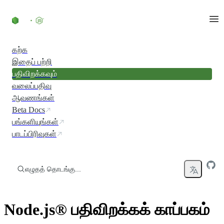
உள்ளடக்கத்திற்குச் செல்லவும்
கற்க
இதைப் பற்றி
பதிவிறக்கவும்
வலைப்பதிவு
ஆவணங்கள்
Beta Docs
பங்களியுங்கள்
பாடப்பிரிவுகள்
எழுதத் தொடங்கு...
Node.js® பதிவிறக்கக் காப்பகம்