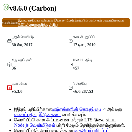
v8.6.0
(Carbon)
இந்தப் பதிப்பு பராமரிப்பில் இல்லை. ஆதரிக்கப்படும் பதிப்பைப் பயன்படுத்தவும்.
எச்சரிக்கை
EOL ஆதரவு குறித்து அறிய
முதல் வெளியீடு
கடைசி புதுப்பிப்பு
30 மே, 2017
17 டிச., 2019
சிறு பதிப்புகள்
N-API பதிப்பு
36
v57
npm பதிப்பு
V8 பதிப்பு
v5.3.0
v6.0.287.53
இந்தப் பதிப்பிற்கான
மாற்றங்களின் தொகுப்பை
அல்லது
வலைப்பதிவு இடுகையை
வாசிக்கவும்.
வெளியீட்டு கால அட்டவணை மற்றும் LTS நிலை உட்பட
Node.js வெளியீடுகள்
பற்றி மேலும் தெரிந்துகொள்ளுங்கள்.
வெளியீட்டுக் கோப்புகளுக்கான
கையொப்பமிடப்பட்ட