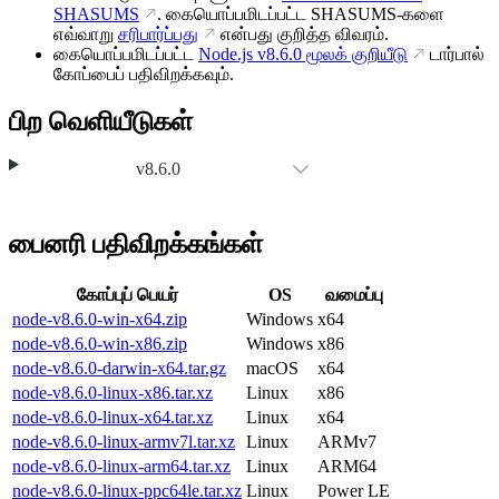
SHASUMS
. கையொப்பமிடப்பட்ட SHASUMS-களை
எவ்வாறு
சரிபார்ப்பது
என்பது குறித்த விவரம்.
கையொப்பமிடப்பட்ட
Node.js
v8.6.0
மூலக் குறியீடு
டார்பால்
கோப்பைப் பதிவிறக்கவும்.
பிற வெளியீடுகள்
v8.6.0
பைனரி பதிவிறக்கங்கள்
கோப்புப் பெயர்
OS
வமைப்பு
node-v8.6.0-win-x64.zip
Windows
x64
node-v8.6.0-win-x86.zip
Windows
x86
node-v8.6.0-darwin-x64.tar.gz
macOS
x64
node-v8.6.0-linux-x86.tar.xz
Linux
x86
node-v8.6.0-linux-x64.tar.xz
Linux
x64
node-v8.6.0-linux-armv7l.tar.xz
Linux
ARMv7
node-v8.6.0-linux-arm64.tar.xz
Linux
ARM64
node-v8.6.0-linux-ppc64le.tar.xz
Linux
Power LE