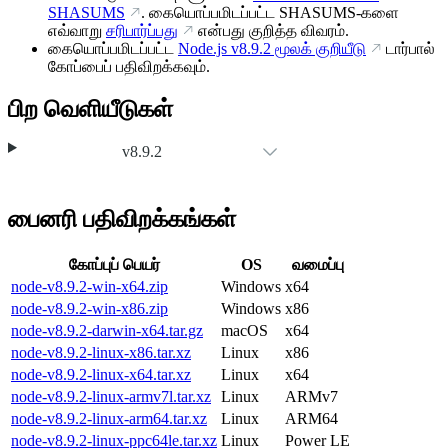
SHASUMS
. கையொப்பமிடப்பட்ட SHASUMS-களை
எவ்வாறு
சரிபார்ப்பது
என்பது குறித்த விவரம்.
கையொப்பமிடப்பட்ட
Node.js
v8.9.2
மூலக் குறியீடு
டார்பால்
கோப்பைப் பதிவிறக்கவும்.
பிற வெளியீடுகள்
v8.9.2
பைனரி பதிவிறக்கங்கள்
கோப்புப் பெயர்
OS
வமைப்பு
node-v8.9.2-win-x64.zip
Windows
x64
node-v8.9.2-win-x86.zip
Windows
x86
node-v8.9.2-darwin-x64.tar.gz
macOS
x64
node-v8.9.2-linux-x86.tar.xz
Linux
x86
node-v8.9.2-linux-x64.tar.xz
Linux
x64
node-v8.9.2-linux-armv7l.tar.xz
Linux
ARMv7
node-v8.9.2-linux-arm64.tar.xz
Linux
ARM64
node-v8.9.2-linux-ppc64le.tar.xz
Linux
Power LE