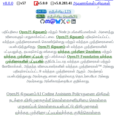
v
8.0.0
ஆவணங்கள்
பதிவுகள்
v57
v5.0.0
v5.8.283.41
v24.19.0
சமீபத்திய LTS
v26.7.0
சமீபத்திய வெளியீடு
பதிப்புரிமை
OpenJS நிறுவனம்
மற்றும் Node.js பங்களிப்பாளர்கள். அனைத்து
உரிமைகளும் பாதுகாக்கப்பட்டவை.
OpenJS நிறுவனம்
பதிவுசெய்யப்பட்ட
வர்த்தக முத்திரைகளைக் கொண்டுள்ளது மற்றும் வர்த்தக முத்திரைகளைப்
பயன்படுத்துகிறது.
OpenJS நிறுவனம்
-ன் வர்த்தக முத்திரைகளின்
பட்டியலுக்கு, தயவுசெய்து எங்களது
வர்த்தக முத்திரை கொள்கை
மற்றும்
வர்த்தக முத்திரை பட்டியல்
-ஐப் பார்க்கவும்.
OpenJS Foundation வர்த்தக
முத்திரைகளின் பட்டியலில்
குறிப்பிடப்படாத வர்த்தக முத்திரைகள் மற்றும்
லோகோக்கள், அந்தந்த உரிமையாளர்களின் வர்த்தக முத்திரைகள்™ அல்லது
பதிவுசெய்யப்பட்ட® வர்த்தக முத்திரைகள் ஆகும். அவற்றைப்
பயன்படுத்துவது அவர்களுடனான எந்தவொரு தொடர்பையோ அல்லது
அவர்களது அங்கீகாரத்தையோ குறிக்காது.
OpenJS நிறுவனம்
AI Coding Assistants Policy
துணை விதிகள்
நடத்தை விதிமுறை
குக்கீ கொள்கை
தனியுரிமை கொள்கை
பாதுகாப்புக் கொள்கை
பயன்பாட்டு விதிமுறைகள்
வர்த்தக முத்திரை பட்டியல்
வர்த்தக குறிக்கொள்கை