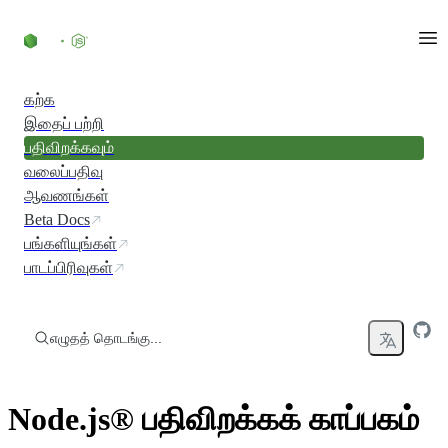
உள்ளடக்கத்திற்குச் செல்லவும்
கற்க
இதைப் பற்றி
பதிவிறக்கவும்
வலைப்பதிவு
ஆவணங்கள்
Beta Docs
பங்களியுங்கள்
பாடப்பிரிவுகள்
எழுதத் தொடங்கு...
Node.js® பதிவிறக்கக் காப்பகம்