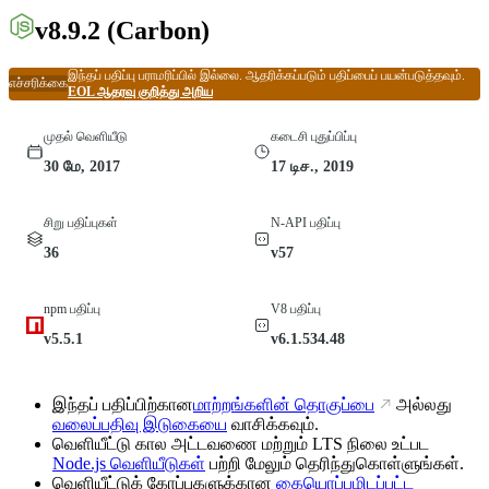
v8.9.2
(Carbon)
இந்தப் பதிப்பு பராமரிப்பில் இல்லை. ஆதரிக்கப்படும் பதிப்பைப் பயன்படுத்தவும்.
எச்சரிக்கை
EOL ஆதரவு குறித்து அறிய
முதல் வெளியீடு
கடைசி புதுப்பிப்பு
30 மே, 2017
17 டிச., 2019
சிறு பதிப்புகள்
N-API பதிப்பு
36
v57
npm பதிப்பு
V8 பதிப்பு
v5.5.1
v6.1.534.48
இந்தப் பதிப்பிற்கான
மாற்றங்களின் தொகுப்பை
அல்லது
வலைப்பதிவு இடுகையை
வாசிக்கவும்.
வெளியீட்டு கால அட்டவணை மற்றும் LTS நிலை உட்பட
Node.js வெளியீடுகள்
பற்றி மேலும் தெரிந்துகொள்ளுங்கள்.
வெளியீட்டுக் கோப்புகளுக்கான
கையொப்பமிடப்பட்ட