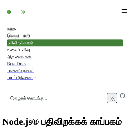
உள்ளடக்கத்திற்குச் செல்லவும்
கற்க
இதைப் பற்றி
பதிவிறக்கவும்
வலைப்பதிவு
ஆவணங்கள்
Beta Docs
பங்களியுங்கள்
பாடப்பிரிவுகள்
எழுதத் தொடங்கு...
Node.js® பதிவிறக்கக் காப்பகம்