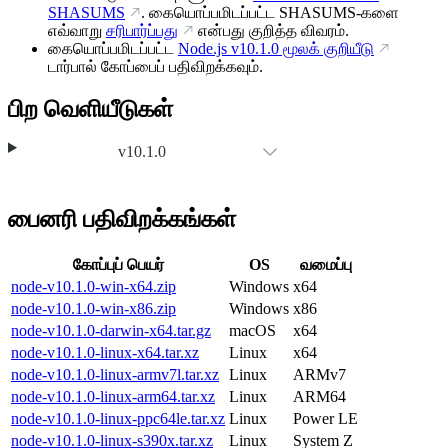
SHASUMS
. கையொப்பமிடப்பட்ட SHASUMS-களை
எவ்வாறு
சரிபார்ப்பது
என்பது குறித்த விவரம்.
கையொப்பமிடப்பட்ட
Node.js
v10.1.0
மூலக் குறியீடு
டார்பால் கோப்பைப் பதிவிறக்கவும்.
பிற வெளியீடுகள்
v10.1.0
பைனரி பதிவிறக்கங்கள்
கோப்புப் பெயர்
OS
வமைப்பு
node-v10.1.0-win-x64.zip
Windows
x64
node-v10.1.0-win-x86.zip
Windows
x86
node-v10.1.0-darwin-x64.tar.gz
macOS
x64
node-v10.1.0-linux-x64.tar.xz
Linux
x64
node-v10.1.0-linux-armv7l.tar.xz
Linux
ARMv7
node-v10.1.0-linux-arm64.tar.xz
Linux
ARM64
node-v10.1.0-linux-ppc64le.tar.xz
Linux
Power LE
node-v10.1.0-linux-s390x.tar.xz
Linux
System Z