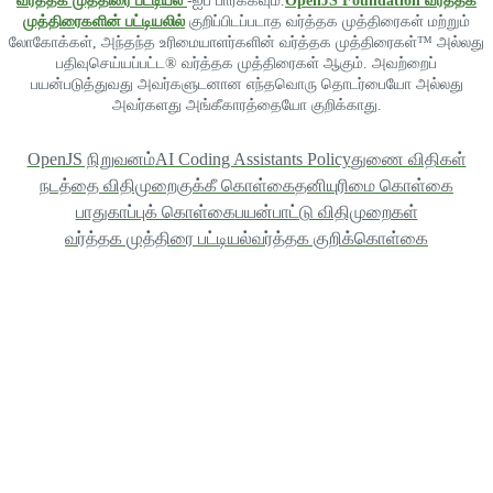
வர்த்தக முத்திரை பட்டியல்
-ஐப் பார்க்கவும்.
OpenJS Foundation வர்த்தக
முத்திரைகளின் பட்டியலில்
குறிப்பிடப்படாத வர்த்தக முத்திரைகள் மற்றும்
லோகோக்கள், அந்தந்த உரிமையாளர்களின் வர்த்தக முத்திரைகள்™ அல்லது
பதிவுசெய்யப்பட்ட® வர்த்தக முத்திரைகள் ஆகும். அவற்றைப்
பயன்படுத்துவது அவர்களுடனான எந்தவொரு தொடர்பையோ அல்லது
அவர்களது அங்கீகாரத்தையோ குறிக்காது.
OpenJS நிறுவனம்
AI Coding Assistants Policy
துணை விதிகள்
நடத்தை விதிமுறை
குக்கீ கொள்கை
தனியுரிமை கொள்கை
பாதுகாப்புக் கொள்கை
பயன்பாட்டு விதிமுறைகள்
வர்த்தக முத்திரை பட்டியல்
வர்த்தக குறிக்கொள்கை