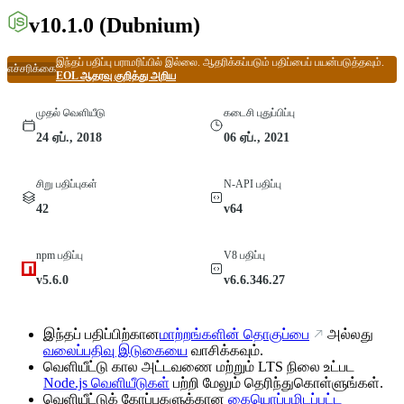
v10.1.0
(Dubnium)
இந்தப் பதிப்பு பராமரிப்பில் இல்லை. ஆதரிக்கப்படும் பதிப்பைப் பயன்படுத்தவும்.
எச்சரிக்கை
EOL ஆதரவு குறித்து அறிய
முதல் வெளியீடு
கடைசி புதுப்பிப்பு
24 ஏப்., 2018
06 ஏப்., 2021
சிறு பதிப்புகள்
N-API பதிப்பு
42
v64
npm பதிப்பு
V8 பதிப்பு
v5.6.0
v6.6.346.27
இந்தப் பதிப்பிற்கான
மாற்றங்களின் தொகுப்பை
அல்லது
வலைப்பதிவு இடுகையை
வாசிக்கவும்.
வெளியீட்டு கால அட்டவணை மற்றும் LTS நிலை உட்பட
Node.js வெளியீடுகள்
பற்றி மேலும் தெரிந்துகொள்ளுங்கள்.
வெளியீட்டுக் கோப்புகளுக்கான
கையொப்பமிடப்பட்ட