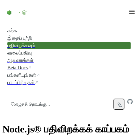
உள்ளடக்கத்திற்குச் செல்லவும்
கற்க
இதைப் பற்றி
பதிவிறக்கவும்
வலைப்பதிவு
ஆவணங்கள்
Beta Docs
பங்களியுங்கள்
பாடப்பிரிவுகள்
எழுதத் தொடங்கு...
Node.js® பதிவிறக்கக் காப்பகம்