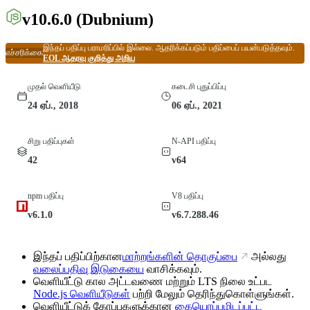
v10.6.0
(Dubnium)
இந்தப் பதிப்பு பராமரிப்பில் இல்லை. ஆதரிக்கப்படும் பதிப்பைப் பயன்படுத்தவும்.
எச்சரிக்கை
EOL ஆதரவு குறித்து அறிய
முதல் வெளியீடு
கடைசி புதுப்பிப்பு
24 ஏப்., 2018
06 ஏப்., 2021
சிறு பதிப்புகள்
N-API பதிப்பு
42
v64
npm பதிப்பு
V8 பதிப்பு
v6.1.0
v6.7.288.46
இந்தப் பதிப்பிற்கான
மாற்றங்களின் தொகுப்பை
அல்லது
வலைப்பதிவு இடுகையை
வாசிக்கவும்.
வெளியீட்டு கால அட்டவணை மற்றும் LTS நிலை உட்பட
Node.js வெளியீடுகள்
பற்றி மேலும் தெரிந்துகொள்ளுங்கள்.
வெளியீட்டுக் கோப்புகளுக்கான
கையொப்பமிடப்பட்ட