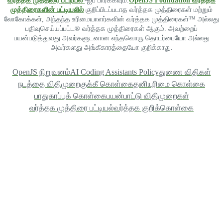
வர்த்தக முத்திரை பட்டியல்
-ஐப் பார்க்கவும்.
OpenJS Foundation வர்த்தக
முத்திரைகளின் பட்டியலில்
குறிப்பிடப்படாத வர்த்தக முத்திரைகள் மற்றும்
லோகோக்கள், அந்தந்த உரிமையாளர்களின் வர்த்தக முத்திரைகள்™ அல்லது
பதிவுசெய்யப்பட்ட® வர்த்தக முத்திரைகள் ஆகும். அவற்றைப்
பயன்படுத்துவது அவர்களுடனான எந்தவொரு தொடர்பையோ அல்லது
அவர்களது அங்கீகாரத்தையோ குறிக்காது.
OpenJS நிறுவனம்
AI Coding Assistants Policy
துணை விதிகள்
நடத்தை விதிமுறை
குக்கீ கொள்கை
தனியுரிமை கொள்கை
பாதுகாப்புக் கொள்கை
பயன்பாட்டு விதிமுறைகள்
வர்த்தக முத்திரை பட்டியல்
வர்த்தக குறிக்கொள்கை