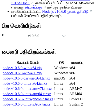
SHASUMS
. கையொப்பமிடப்பட்ட SHASUMS-களை
எவ்வாறு
சரிபார்ப்பது
என்பது குறித்த விவரம்.
கையொப்பமிடப்பட்ட
Node.js
v10.6.0
மூலக் குறியீடு
டார்பால் கோப்பைப் பதிவிறக்கவும்.
பிற வெளியீடுகள்
v10.6.0
பைனரி பதிவிறக்கங்கள்
கோப்புப் பெயர்
OS
வமைப்பு
node-v10.6.0-win-x64.zip
Windows
x64
node-v10.6.0-win-x86.zip
Windows
x86
node-v10.6.0-darwin-x64.tar.gz
macOS
x64
node-v10.6.0-linux-x64.tar.xz
Linux
x64
node-v10.6.0-linux-armv7l.tar.xz
Linux
ARMv7
node-v10.6.0-linux-arm64.tar.xz
Linux
ARM64
node-v10.6.0-linux-ppc64le.tar.xz
Linux
Power LE
node-v10.6.0-linux-s390x.tar.xz
Linux
System Z