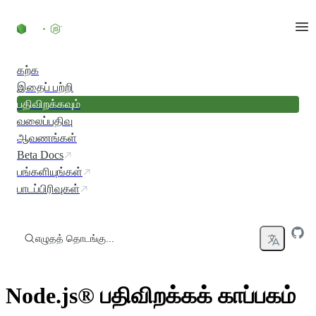
உள்ளடக்கத்திற்குச் செல்லவும்
கற்க
இதைப் பற்றி
பதிவிறக்கவும்
வலைப்பதிவு
ஆவணங்கள்
Beta Docs
பங்களியுங்கள்
பாடப்பிரிவுகள்
எழுதத் தொடங்கு...
Node.js® பதிவிறக்கக் காப்பகம்