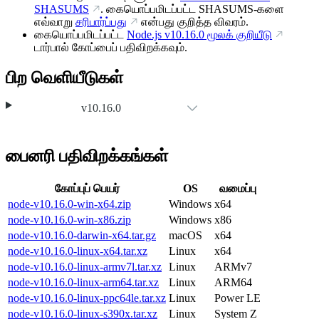
SHASUMS
. கையொப்பமிடப்பட்ட SHASUMS-களை
எவ்வாறு
சரிபார்ப்பது
என்பது குறித்த விவரம்.
கையொப்பமிடப்பட்ட
Node.js
v10.16.0
மூலக் குறியீடு
டார்பால் கோப்பைப் பதிவிறக்கவும்.
பிற வெளியீடுகள்
v10.16.0
பைனரி பதிவிறக்கங்கள்
கோப்புப் பெயர்
OS
வமைப்பு
node-v10.16.0-win-x64.zip
Windows
x64
node-v10.16.0-win-x86.zip
Windows
x86
node-v10.16.0-darwin-x64.tar.gz
macOS
x64
node-v10.16.0-linux-x64.tar.xz
Linux
x64
node-v10.16.0-linux-armv7l.tar.xz
Linux
ARMv7
node-v10.16.0-linux-arm64.tar.xz
Linux
ARM64
node-v10.16.0-linux-ppc64le.tar.xz
Linux
Power LE
node-v10.16.0-linux-s390x.tar.xz
Linux
System Z