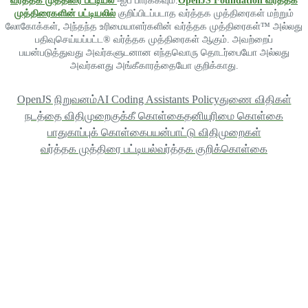
வர்த்தக முத்திரை பட்டியல்
-ஐப் பார்க்கவும்.
OpenJS Foundation வர்த்தக
முத்திரைகளின் பட்டியலில்
குறிப்பிடப்படாத வர்த்தக முத்திரைகள் மற்றும்
லோகோக்கள், அந்தந்த உரிமையாளர்களின் வர்த்தக முத்திரைகள்™ அல்லது
பதிவுசெய்யப்பட்ட® வர்த்தக முத்திரைகள் ஆகும். அவற்றைப்
பயன்படுத்துவது அவர்களுடனான எந்தவொரு தொடர்பையோ அல்லது
அவர்களது அங்கீகாரத்தையோ குறிக்காது.
OpenJS நிறுவனம்
AI Coding Assistants Policy
துணை விதிகள்
நடத்தை விதிமுறை
குக்கீ கொள்கை
தனியுரிமை கொள்கை
பாதுகாப்புக் கொள்கை
பயன்பாட்டு விதிமுறைகள்
வர்த்தக முத்திரை பட்டியல்
வர்த்தக குறிக்கொள்கை