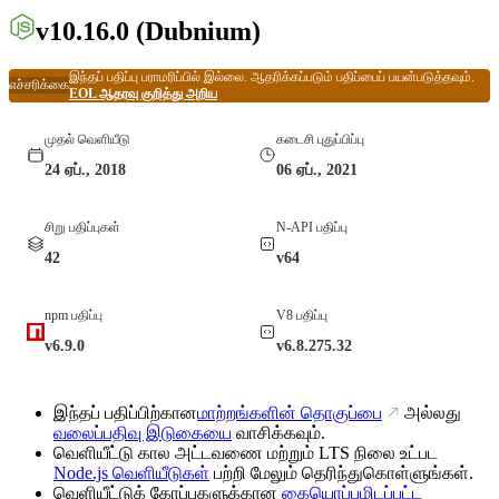
v10.16.0
(Dubnium)
இந்தப் பதிப்பு பராமரிப்பில் இல்லை. ஆதரிக்கப்படும் பதிப்பைப் பயன்படுத்தவும்.
எச்சரிக்கை
EOL ஆதரவு குறித்து அறிய
முதல் வெளியீடு
கடைசி புதுப்பிப்பு
24 ஏப்., 2018
06 ஏப்., 2021
சிறு பதிப்புகள்
N-API பதிப்பு
42
v64
npm பதிப்பு
V8 பதிப்பு
v6.9.0
v6.8.275.32
இந்தப் பதிப்பிற்கான
மாற்றங்களின் தொகுப்பை
அல்லது
வலைப்பதிவு இடுகையை
வாசிக்கவும்.
வெளியீட்டு கால அட்டவணை மற்றும் LTS நிலை உட்பட
Node.js வெளியீடுகள்
பற்றி மேலும் தெரிந்துகொள்ளுங்கள்.
வெளியீட்டுக் கோப்புகளுக்கான
கையொப்பமிடப்பட்ட