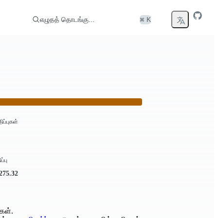
எழுதத் தொடங்கு...
⌘ K
திப்புகள்
ப்பு
.275.32
கள்.