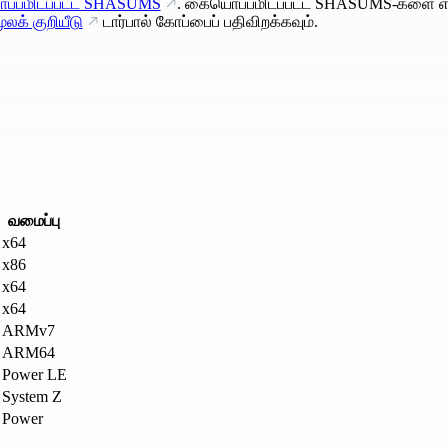
்பமிடப்பட்ட SHASUMS
. கையொப்பமிடப்பட்ட SHASUMS-களை எ
ூலக் குறியீடு
டார்பால் கோப்பைப் பதிவிறக்கவும்.
வமைப்பு
x64
x86
x64
x64
ARMv7
ARM64
Power LE
System Z
Power