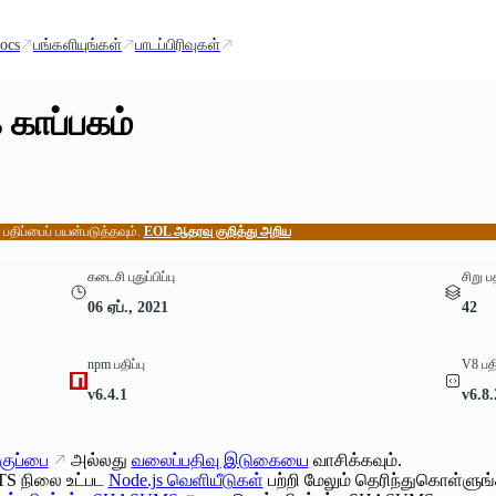
ocs
பங்களியுங்கள்
பாடப்பிரிவுகள்
 காப்பகம்
் பதிப்பைப் பயன்படுத்தவும்.
EOL ஆதரவு குறித்து அறிய
கடைசி புதுப்பிப்பு
சிறு ப
06 ஏப்., 2021
42
npm பதிப்பு
V8 பதி
v6.4.1
v6.8
குப்பை
அல்லது
வலைப்பதிவு இடுகையை
வாசிக்கவும்.
TS நிலை உட்பட
Node.js வெளியீடுகள்
பற்றி மேலும் தெரிந்துகொள்ளுங்