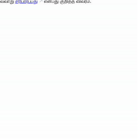
வ்வாறு
சரிபார்ப்பது
என்பது குறித்த விவரம்.