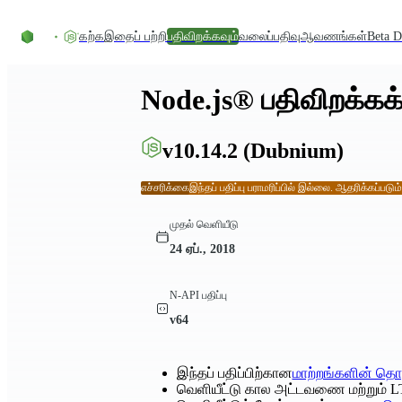
உள்ளடக்கத்திற்குச் செல்லவும்
கற்க
இதைப் பற்றி
பதிவிறக்கவும்
வலைப்பதிவு
ஆவணங்கள்
Beta D
Node.js® பதிவிறக்கக்
v10.14.2
(Dubnium)
எச்சரிக்கை
இந்தப் பதிப்பு பராமரிப்பில் இல்லை. ஆதரிக்கப்படும
முதல் வெளியீடு
24 ஏப்., 2018
N-API பதிப்பு
v64
இந்தப் பதிப்பிற்கான
மாற்றங்களின் தொ
வெளியீட்டு கால அட்டவணை மற்றும் L