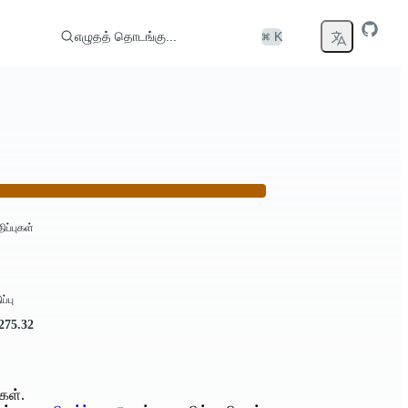
எழுதத் தொடங்கு...
⌘ K
திப்புகள்
ப்பு
.275.32
கள்.