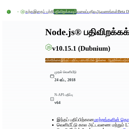
உள்ளடக்கத்திற்குச் செல்லவும்
கற்க
இதைப் பற்றி
பதிவிறக்கவும்
வலைப்பதிவு
ஆவணங்கள்
Beta D
Node.js® பதிவிறக்கக்
v10.15.1
(Dubnium)
எச்சரிக்கை
இந்தப் பதிப்பு பராமரிப்பில் இல்லை. ஆதரிக்கப்படும
முதல் வெளியீடு
24 ஏப்., 2018
N-API பதிப்பு
v64
இந்தப் பதிப்பிற்கான
மாற்றங்களின் தொ
வெளியீட்டு கால அட்டவணை மற்றும் L