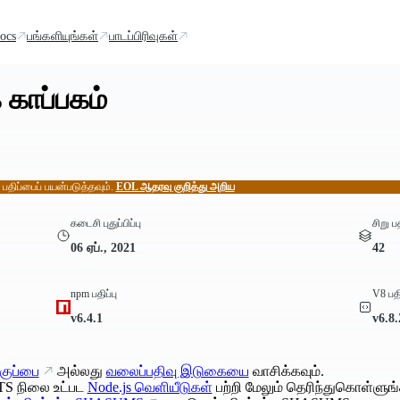
ocs
பங்களியுங்கள்
பாடப்பிரிவுகள்
 காப்பகம்
் பதிப்பைப் பயன்படுத்தவும்.
EOL ஆதரவு குறித்து அறிய
கடைசி புதுப்பிப்பு
சிறு ப
06 ஏப்., 2021
42
npm பதிப்பு
V8 பதி
v6.4.1
v6.8
குப்பை
அல்லது
வலைப்பதிவு இடுகையை
வாசிக்கவும்.
TS நிலை உட்பட
Node.js வெளியீடுகள்
பற்றி மேலும் தெரிந்துகொள்ளுங்