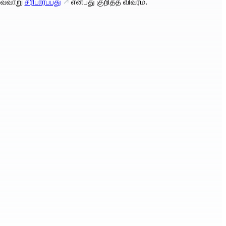
வ்வாறு
சரிபார்ப்பது
என்பது குறித்த விவரம்.