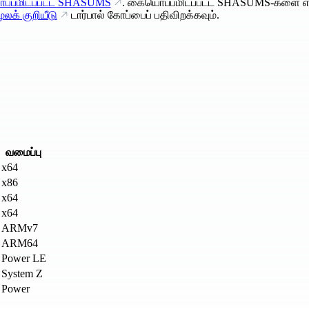
்பமிடப்பட்ட SHASUMS
. கையொப்பமிடப்பட்ட SHASUMS-களை எ
ூலக் குறியீடு
டார்பால் கோப்பைப் பதிவிறக்கவும்.
வமைப்பு
x64
x86
x64
x64
ARMv7
ARM64
Power LE
System Z
Power