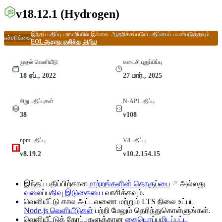
v18.12.1
(Hydrogen)
இந்தப் பதிப்பு பராமரிப்பில் இல்லை. ஆதரிக்கப்படும் பதிப்பைப் பயன்படுத்தவும்.
எச்சரிக்கை
EOL ஆதரவு குறித்து அறிய
முதல் வெளியீடு
கடைசி புதுப்பிப்பு
18 ஏப்., 2022
27 மார்., 2025
சிறு பதிப்புகள்
N-API பதிப்பு
38
v108
npm பதிப்பு
V8 பதிப்பு
v8.19.2
v10.2.154.15
இந்தப் பதிப்பிற்கான
மாற்றங்களின் தொகுப்பை
அல்லது
வலைப்பதிவு இடுகையை
வாசிக்கவும்.
வெளியீட்டு கால அட்டவணை மற்றும் LTS நிலை உட்பட
Node.js வெளியீடுகள்
பற்றி மேலும் தெரிந்துகொள்ளுங்கள்.
வெளியீட்டுக் கோப்புகளுக்கான
கையொப்பமிடப்பட்ட