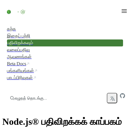
உள்ளடக்கத்திற்குச் செல்லவும்
கற்க
இதைப் பற்றி
பதிவிறக்கவும்
வலைப்பதிவு
ஆவணங்கள்
Beta Docs
பங்களியுங்கள்
பாடப்பிரிவுகள்
எழுதத் தொடங்கு...
Node.js® பதிவிறக்கக் காப்பகம்