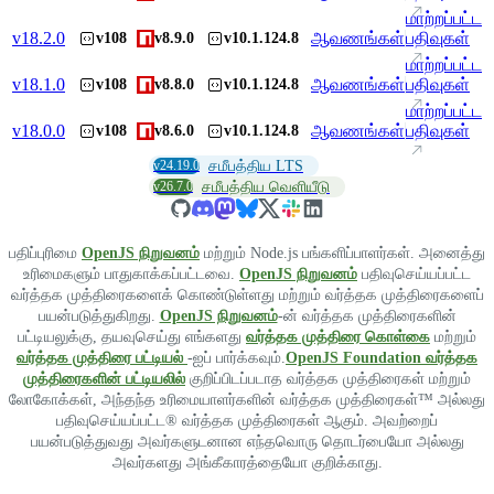
மாற்றப்பட்ட
v
18.2.0
ஆவணங்கள்
பதிவுகள்
v108
v8.9.0
v10.1.124.8
மாற்றப்பட்ட
v
18.1.0
ஆவணங்கள்
பதிவுகள்
v108
v8.8.0
v10.1.124.8
மாற்றப்பட்ட
v
18.0.0
ஆவணங்கள்
பதிவுகள்
v108
v8.6.0
v10.1.124.8
v24.19.0
சமீபத்திய LTS
v26.7.0
சமீபத்திய வெளியீடு
பதிப்புரிமை
OpenJS நிறுவனம்
மற்றும் Node.js பங்களிப்பாளர்கள். அனைத்து
உரிமைகளும் பாதுகாக்கப்பட்டவை.
OpenJS நிறுவனம்
பதிவுசெய்யப்பட்ட
வர்த்தக முத்திரைகளைக் கொண்டுள்ளது மற்றும் வர்த்தக முத்திரைகளைப்
பயன்படுத்துகிறது.
OpenJS நிறுவனம்
-ன் வர்த்தக முத்திரைகளின்
பட்டியலுக்கு, தயவுசெய்து எங்களது
வர்த்தக முத்திரை கொள்கை
மற்றும்
வர்த்தக முத்திரை பட்டியல்
-ஐப் பார்க்கவும்.
OpenJS Foundation வர்த்தக
முத்திரைகளின் பட்டியலில்
குறிப்பிடப்படாத வர்த்தக முத்திரைகள் மற்றும்
லோகோக்கள், அந்தந்த உரிமையாளர்களின் வர்த்தக முத்திரைகள்™ அல்லது
பதிவுசெய்யப்பட்ட® வர்த்தக முத்திரைகள் ஆகும். அவற்றைப்
பயன்படுத்துவது அவர்களுடனான எந்தவொரு தொடர்பையோ அல்லது
அவர்களது அங்கீகாரத்தையோ குறிக்காது.