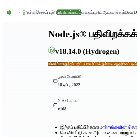
உள்ளடக்கத்திற்குச் செல்லவும்
கற்க
இதைப் பற்றி
பதிவிறக்கவும்
வலைப்பதிவு
ஆவணங்கள்
Beta D
Node.js® பதிவிறக்கக்
v18.14.0
(Hydrogen)
எச்சரிக்கை
இந்தப் பதிப்பு பராமரிப்பில் இல்லை. ஆதரிக்கப்படும
முதல் வெளியீடு
18 ஏப்., 2022
N-API பதிப்பு
v108
இந்தப் பதிப்பிற்கான
மாற்றங்களின் தொ
வெளியீட்டு கால அட்டவணை மற்றும் L