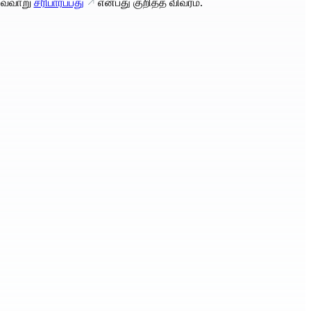
வ்வாறு
சரிபார்ப்பது
என்பது குறித்த விவரம்.