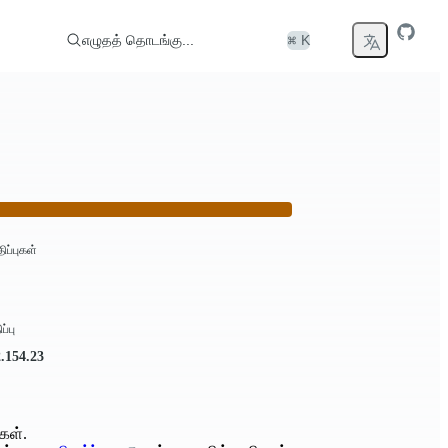
எழுதத் தொடங்கு...
⌘ K
திப்புகள்
ப்பு
2.154.23
கள்.