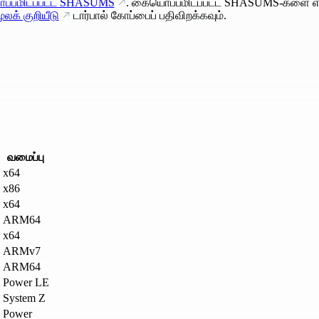
்பமிடப்பட்ட SHASUMS
. கையொப்பமிடப்பட்ட SHASUMS-களை எ
ூலக் குறியீடு
டார்பால் கோப்பைப் பதிவிறக்கவும்.
வமைப்பு
x64
x86
x64
ARM64
x64
ARMv7
ARM64
Power LE
System Z
Power