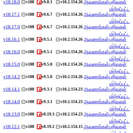
v
18.18.0
ஆவணங்கள்
பதிவுகள்
v108
v9.8.1
v10.2.154.26
மாற்றப்பட்ட
v
18.17.1
ஆவணங்கள்
பதிவுகள்
v108
v9.6.7
v10.2.154.26
மாற்றப்பட்ட
v
18.17.0
ஆவணங்கள்
பதிவுகள்
v108
v9.6.7
v10.2.154.26
மாற்றப்பட்ட
v
18.16.1
ஆவணங்கள்
பதிவுகள்
v108
v9.5.1
v10.2.154.26
மாற்றப்பட்ட
v
18.16.0
ஆவணங்கள்
பதிவுகள்
v108
v9.5.1
v10.2.154.26
மாற்றப்பட்ட
v
18.15.0
ஆவணங்கள்
பதிவுகள்
v108
v9.5.0
v10.2.154.26
மாற்றப்பட்ட
v
18.14.2
ஆவணங்கள்
பதிவுகள்
v108
v9.5.0
v10.2.154.26
மாற்றப்பட்ட
v
18.14.1
ஆவணங்கள்
பதிவுகள்
v108
v9.3.1
v10.2.154.23
மாற்றப்பட்ட
v
18.14.0
ஆவணங்கள்
பதிவுகள்
v108
v9.3.1
v10.2.154.23
மாற்றப்பட்ட
v
18.13.0
ஆவணங்கள்
பதிவுகள்
v108
v8.19.3
v10.2.154.23
மாற்றப்பட்ட
v
18.12.1
ஆவணங்கள்
பதிவுகள்
v108
v8.19.2
v10.2.154.15