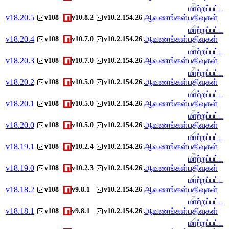
மாற்றப்பட்ட
v
18.20.5
ஆவணங்கள்
பதிவுகள்
v108
v10.8.2
v10.2.154.26
மாற்றப்பட்ட
v
18.20.4
ஆவணங்கள்
பதிவுகள்
v108
v10.7.0
v10.2.154.26
மாற்றப்பட்ட
v
18.20.3
ஆவணங்கள்
பதிவுகள்
v108
v10.7.0
v10.2.154.26
மாற்றப்பட்ட
v
18.20.2
ஆவணங்கள்
பதிவுகள்
v108
v10.5.0
v10.2.154.26
மாற்றப்பட்ட
v
18.20.1
ஆவணங்கள்
பதிவுகள்
v108
v10.5.0
v10.2.154.26
மாற்றப்பட்ட
v
18.20.0
ஆவணங்கள்
பதிவுகள்
v108
v10.5.0
v10.2.154.26
மாற்றப்பட்ட
v
18.19.1
ஆவணங்கள்
பதிவுகள்
v108
v10.2.4
v10.2.154.26
மாற்றப்பட்ட
v
18.19.0
ஆவணங்கள்
பதிவுகள்
v108
v10.2.3
v10.2.154.26
மாற்றப்பட்ட
v
18.18.2
ஆவணங்கள்
பதிவுகள்
v108
v9.8.1
v10.2.154.26
மாற்றப்பட்ட
v
18.18.1
ஆவணங்கள்
பதிவுகள்
v108
v9.8.1
v10.2.154.26
மாற்றப்பட்ட