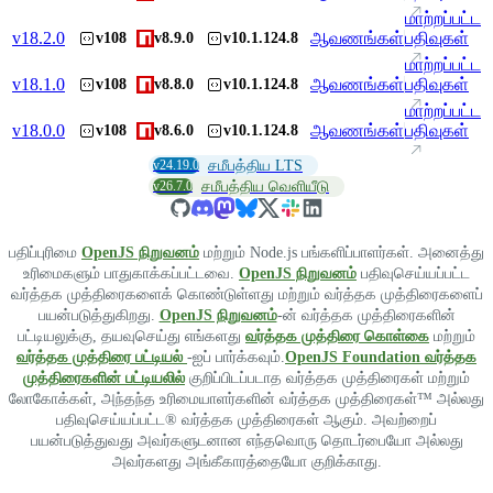
மாற்றப்பட்ட
v
18.2.0
ஆவணங்கள்
பதிவுகள்
v108
v8.9.0
v10.1.124.8
மாற்றப்பட்ட
v
18.1.0
ஆவணங்கள்
பதிவுகள்
v108
v8.8.0
v10.1.124.8
மாற்றப்பட்ட
v
18.0.0
ஆவணங்கள்
பதிவுகள்
v108
v8.6.0
v10.1.124.8
v24.19.0
சமீபத்திய LTS
v26.7.0
சமீபத்திய வெளியீடு
பதிப்புரிமை
OpenJS நிறுவனம்
மற்றும் Node.js பங்களிப்பாளர்கள். அனைத்து
உரிமைகளும் பாதுகாக்கப்பட்டவை.
OpenJS நிறுவனம்
பதிவுசெய்யப்பட்ட
வர்த்தக முத்திரைகளைக் கொண்டுள்ளது மற்றும் வர்த்தக முத்திரைகளைப்
பயன்படுத்துகிறது.
OpenJS நிறுவனம்
-ன் வர்த்தக முத்திரைகளின்
பட்டியலுக்கு, தயவுசெய்து எங்களது
வர்த்தக முத்திரை கொள்கை
மற்றும்
வர்த்தக முத்திரை பட்டியல்
-ஐப் பார்க்கவும்.
OpenJS Foundation வர்த்தக
முத்திரைகளின் பட்டியலில்
குறிப்பிடப்படாத வர்த்தக முத்திரைகள் மற்றும்
லோகோக்கள், அந்தந்த உரிமையாளர்களின் வர்த்தக முத்திரைகள்™ அல்லது
பதிவுசெய்யப்பட்ட® வர்த்தக முத்திரைகள் ஆகும். அவற்றைப்
பயன்படுத்துவது அவர்களுடனான எந்தவொரு தொடர்பையோ அல்லது
அவர்களது அங்கீகாரத்தையோ குறிக்காது.