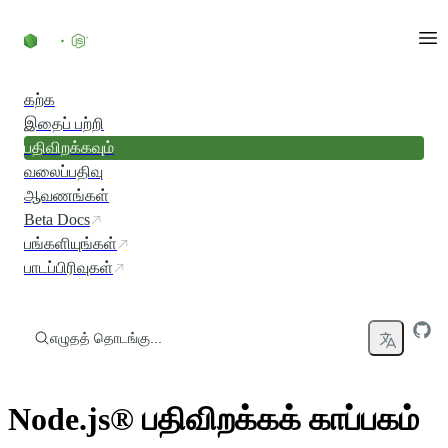
உள்ளடக்கத்திற்குச் செல்லவும்
கற்க
இதைப் பற்றி
பதிவிறக்கவும்
வலைப்பதிவு
ஆவணங்கள்
Beta Docs
பங்களியுங்கள்
பாடப்பிரிவுகள்
எழுதத் தொடங்கு...
Node.js® பதிவிறக்கக் காப்பகம்