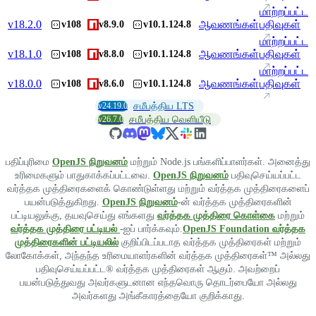
மாற்றப்பட்ட
v
18.2.0
ஆவணங்கள்
பதிவுகள்
v108
v8.9.0
v10.1.124.8
மாற்றப்பட்ட
v
18.1.0
ஆவணங்கள்
பதிவுகள்
v108
v8.8.0
v10.1.124.8
மாற்றப்பட்ட
v
18.0.0
ஆவணங்கள்
பதிவுகள்
v108
v8.6.0
v10.1.124.8
v24.19.0
சமீபத்திய LTS
v26.7.0
சமீபத்திய வெளியீடு
பதிப்புரிமை
OpenJS நிறுவனம்
மற்றும் Node.js பங்களிப்பாளர்கள். அனைத்து
உரிமைகளும் பாதுகாக்கப்பட்டவை.
OpenJS நிறுவனம்
பதிவுசெய்யப்பட்ட
வர்த்தக முத்திரைகளைக் கொண்டுள்ளது மற்றும் வர்த்தக முத்திரைகளைப்
பயன்படுத்துகிறது.
OpenJS நிறுவனம்
-ன் வர்த்தக முத்திரைகளின்
பட்டியலுக்கு, தயவுசெய்து எங்களது
வர்த்தக முத்திரை கொள்கை
மற்றும்
வர்த்தக முத்திரை பட்டியல்
-ஐப் பார்க்கவும்.
OpenJS Foundation வர்த்தக
முத்திரைகளின் பட்டியலில்
குறிப்பிடப்படாத வர்த்தக முத்திரைகள் மற்றும்
லோகோக்கள், அந்தந்த உரிமையாளர்களின் வர்த்தக முத்திரைகள்™ அல்லது
பதிவுசெய்யப்பட்ட® வர்த்தக முத்திரைகள் ஆகும். அவற்றைப்
பயன்படுத்துவது அவர்களுடனான எந்தவொரு தொடர்பையோ அல்லது
அவர்களது அங்கீகாரத்தையோ குறிக்காது.