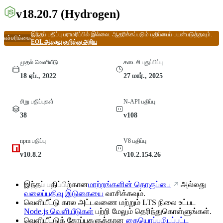
v18.20.7
(Hydrogen)
இந்தப் பதிப்பு பராமரிப்பில் இல்லை. ஆதரிக்கப்படும் பதிப்பைப் பயன்படுத்தவும்.
எச்சரிக்கை
EOL ஆதரவு குறித்து அறிய
முதல் வெளியீடு
கடைசி புதுப்பிப்பு
18 ஏப்., 2022
27 மார்., 2025
சிறு பதிப்புகள்
N-API பதிப்பு
38
v108
npm பதிப்பு
V8 பதிப்பு
v10.8.2
v10.2.154.26
இந்தப் பதிப்பிற்கான
மாற்றங்களின் தொகுப்பை
அல்லது
வலைப்பதிவு இடுகையை
வாசிக்கவும்.
வெளியீட்டு கால அட்டவணை மற்றும் LTS நிலை உட்பட
Node.js வெளியீடுகள்
பற்றி மேலும் தெரிந்துகொள்ளுங்கள்.
வெளியீட்டுக் கோப்புகளுக்கான
கையொப்பமிடப்பட்ட