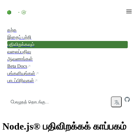
உள்ளடக்கத்திற்குச் செல்லவும்
கற்க
இதைப் பற்றி
பதிவிறக்கவும்
வலைப்பதிவு
ஆவணங்கள்
Beta Docs
பங்களியுங்கள்
பாடப்பிரிவுகள்
எழுதத் தொடங்கு...
Node.js® பதிவிறக்கக் காப்பகம்