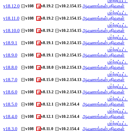
மாற்றப்பட்ட
v
18.12.0
ஆவணங்கள்
பதிவுகள்
v108
v8.19.2
v10.2.154.15
மாற்றப்பட்ட
v
18.11.0
ஆவணங்கள்
பதிவுகள்
v108
v8.19.2
v10.2.154.15
மாற்றப்பட்ட
v
18.10.0
ஆவணங்கள்
பதிவுகள்
v108
v8.19.2
v10.2.154.15
மாற்றப்பட்ட
v
18.9.1
ஆவணங்கள்
பதிவுகள்
v108
v8.19.1
v10.2.154.15
மாற்றப்பட்ட
v
18.9.0
ஆவணங்கள்
பதிவுகள்
v108
v8.19.1
v10.2.154.15
மாற்றப்பட்ட
v
18.8.0
ஆவணங்கள்
பதிவுகள்
v108
v8.18.0
v10.2.154.13
மாற்றப்பட்ட
v
18.7.0
ஆவணங்கள்
பதிவுகள்
v108
v8.15.0
v10.2.154.13
மாற்றப்பட்ட
v
18.6.0
ஆவணங்கள்
பதிவுகள்
v108
v8.13.2
v10.2.154.13
மாற்றப்பட்ட
v
18.5.0
ஆவணங்கள்
பதிவுகள்
v108
v8.12.1
v10.2.154.4
மாற்றப்பட்ட
v
18.4.0
ஆவணங்கள்
பதிவுகள்
v108
v8.12.1
v10.2.154.4
மாற்றப்பட்ட
v
18.3.0
ஆவணங்கள்
பதிவுகள்
v108
v8.11.0
v10.2.154.4