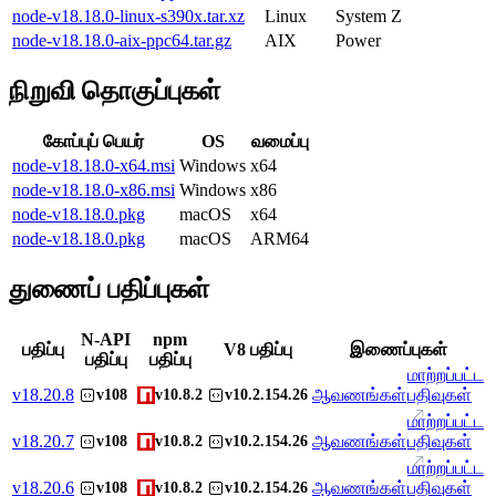
node-v18.18.0-linux-s390x.tar.xz
Linux
System Z
node-v18.18.0-aix-ppc64.tar.gz
AIX
Power
நிறுவி தொகுப்புகள்
கோப்புப் பெயர்
OS
வமைப்பு
node-v18.18.0-x64.msi
Windows
x64
node-v18.18.0-x86.msi
Windows
x86
node-v18.18.0.pkg
macOS
x64
node-v18.18.0.pkg
macOS
ARM64
துணைப் பதிப்புகள்
N-API
npm
பதிப்பு
V8 பதிப்பு
இணைப்புகள்
பதிப்பு
பதிப்பு
மாற்றப்பட்ட
v
18.20.8
ஆவணங்கள்
பதிவுகள்
v108
v10.8.2
v10.2.154.26
மாற்றப்பட்ட
v
18.20.7
ஆவணங்கள்
பதிவுகள்
v108
v10.8.2
v10.2.154.26
மாற்றப்பட்ட
v
18.20.6
ஆவணங்கள்
பதிவுகள்
v108
v10.8.2
v10.2.154.26